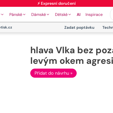
⚡ Expresní doručení
y
Pánské
Dámské
Dětské
AI
Inspirace
tisk.cz
Zadat poptávku
Techn
hlava Vlka bez poz
levým okem agresi
Přidat do návrhu »