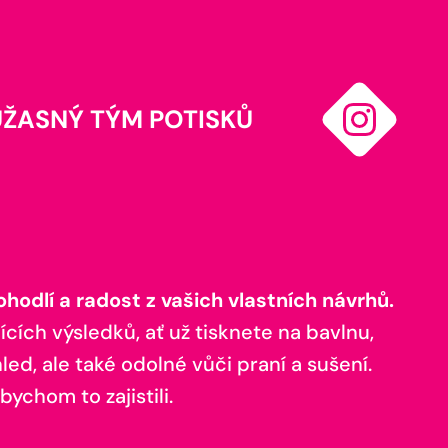
ÚŽASNÝ TÝM POTISKŮ
odlí a radost z vašich vlastních návrhů.
ících výsledků, ať už tisknete na bavlnu,
ed, ale také odolné vůči praní a sušení.
bychom to zajistili.