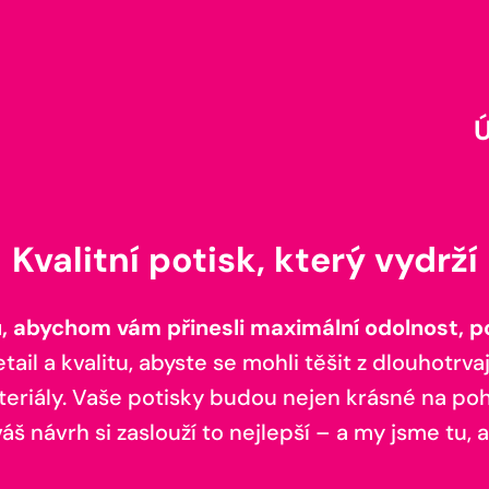
Kvalitní potisk, který vydrží
 abychom vám přinesli maximální odolnost, poh
il a kvalitu, abyste se mohli těšit z dlouhotrvaj
teriály. Vaše potisky budou nejen krásné na pohl
š návrh si zaslouží to nejlepší – a my jsme tu, a