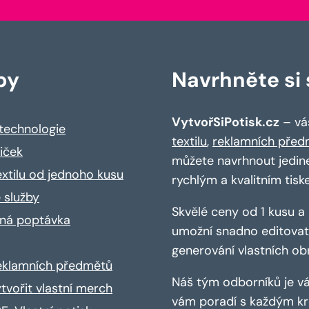
by
Navrhněte si s
VytvořSiPotisk.cz
– váš
 technologie
textilu
,
reklamních před
riček
můžete navrhnout jedin
extilu od jednoho kusu
rychlým a kvalitním tisk
 služby
Skvělé ceny od 1 kusu 
ná poptávka
umožní snadno editovat 
generování vlastních ob
reklamních předmětů
Náš tým odborníků je vá
ytvořit vlastní merch
vám poradí s každým kro