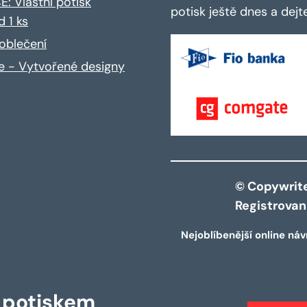
: Vlastní potisk
potisk ještě dnes a dej
d 1 ks
oblečení
ce - Vytvořené designy
© Copywrite 
Registrova
Nejoblíbenější online náv
s potiskem