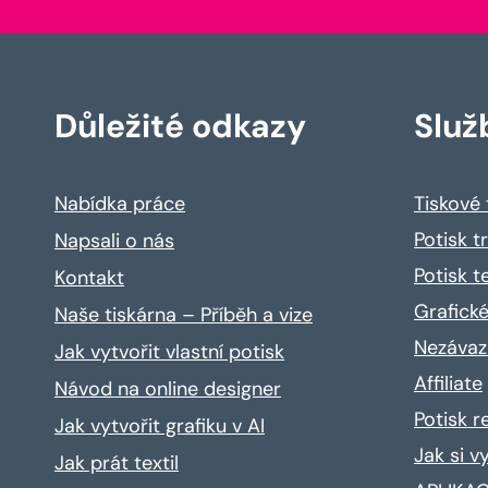
Důležité odkazy
Služ
Nabídka práce
Tiskové
Potisk t
Napsali o nás
Potisk t
Kontakt
Grafické
Naše tiskárna – Příběh a vize
Nezávaz
Jak vytvořit vlastní potisk
Affiliate
Návod na online designer
Potisk 
Jak vytvořit grafiku v AI
Jak si v
Jak prát textil