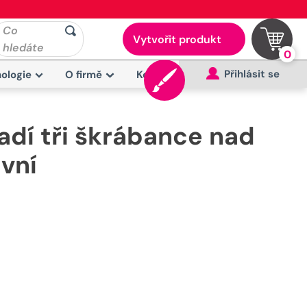
Co
Vytvořit produkt
hledáte
0
Přihlásit se
ologie
O firmě
Kontakt
adí tři škrábance nad
vní