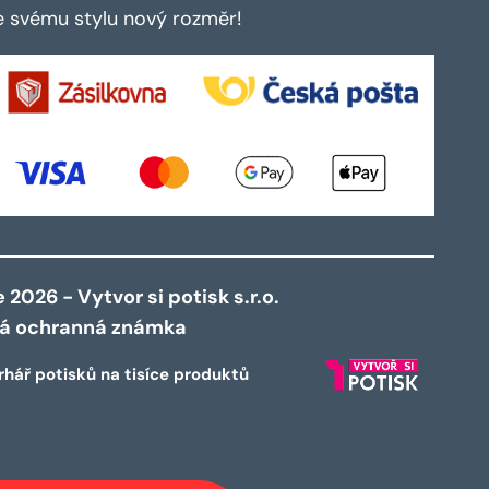
te svému stylu nový rozměr!
2026 - Vytvor si potisk s.r.o.
ná ochranná známka
rhář potisků na tisíce produktů