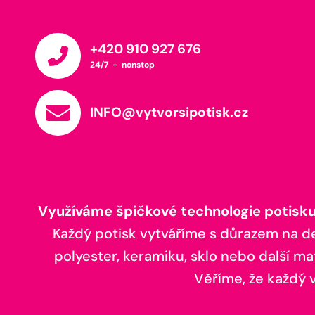
+420 910 927 676
24/7 - nonstop
INFO@vytvorsipotisk.cz
Využíváme špičkové technologie potisku,
Každý potisk vytváříme s důrazem na deta
polyester, keramiku, sklo nebo další ma
Věříme, že každý vá