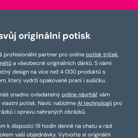
vůj originální potisk
 profesionální partner pro online
potisk triček
,
mětů
a všeobecně originálních dárků. S námi
ečný design na více než 4 000 produktů s
em, který vydrží opakované praní i sušičku.
a náš snadno ovladatelný
online návrhář
vám
vlastní potisk. Navíc nabízíme
AI technologii
pro
rázků i opravu nahraných obrázků.
m k dispozici 19 hodin denně na chatu a rád
kem vaší objednávky. Vytvořte si originální