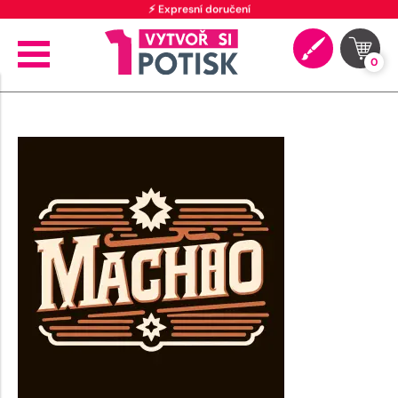
⚡ Expresní doručení
0