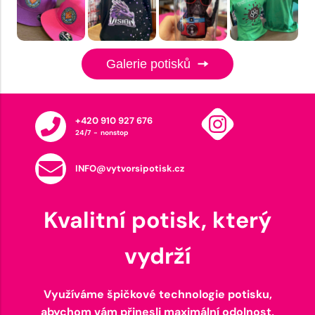
Galerie potisků
+420 910 927 676
24/7 - nonstop
INFO@vytvorsipotisk.cz
Kvalitní potisk, který
vydrží
Využíváme špičkové technologie potisku,
abychom vám přinesli maximální odolnost,