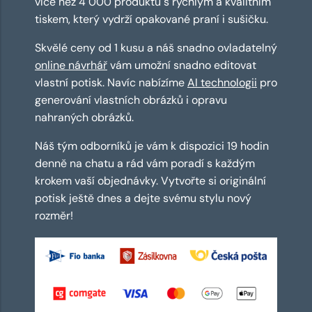
více než 4 000 produktů s rychlým a kvalitním
tiskem, který vydrží opakované praní i sušičku.
Skvělé ceny od 1 kusu a náš snadno ovladatelný
online návrhář
vám umožní snadno editovat
vlastní potisk. Navíc nabízíme
AI technologii
pro
generování vlastních obrázků i opravu
nahraných obrázků.
Náš tým odborníků je vám k dispozici 19 hodin
denně na chatu a rád vám poradí s každým
krokem vaší objednávky. Vytvořte si originální
potisk ještě dnes a dejte svému stylu nový
rozměr!