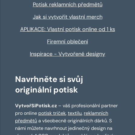
Potisk reklamních předmětů
Jak si vytvořit vlastní merch
APLIKACE: Vlastní potisk online od 1 ks
Firemní oblečení
Inspirace - Vytvořené designy
Navrhněte si svůj
originální potisk
VytvořSiPotisk.cz
– váš profesionální partner
pro online
potisk triček
,
textilu
,
reklamních
předmětů
a všeobecně originálních dárků. S
námi můžete navrhnout jedinečný design na