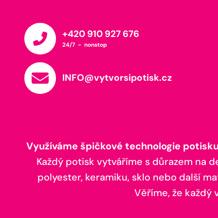
+420 910 927 676
24/7 - nonstop
INFO@vytvorsipotisk.cz
Využíváme špičkové technologie potisku,
Každý potisk vytváříme s důrazem na deta
polyester, keramiku, sklo nebo další ma
Věříme, že každý vá