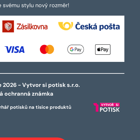
te svému stylu nový rozměr!
2026 - Vytvor si potisk s.r.o.
ná ochranná známka
rhář potisků na tisíce produktů