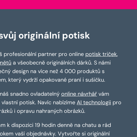
vůj originální potisk
 profesionální partner pro online
potisk triček
,
mětů
a všeobecně originálních dárků. S námi
ečný design na více než 4 000 produktů s
em, který vydrží opakované praní i sušičku.
a náš snadno ovladatelný
online návrhář
vám
vlastní potisk. Navíc nabízíme
AI technologii
pro
rázků i opravu nahraných obrázků.
m k dispozici 19 hodin denně na chatu a rád
kem vaší objednávky. Vytvořte si originální