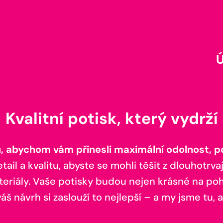
Kvalitní potisk, který vydrží
 abychom vám přinesli maximální odolnost, poh
il a kvalitu, abyste se mohli těšit z dlouhotrvaj
teriály. Vaše potisky budou nejen krásné na pohl
š návrh si zaslouží to nejlepší – a my jsme tu, a