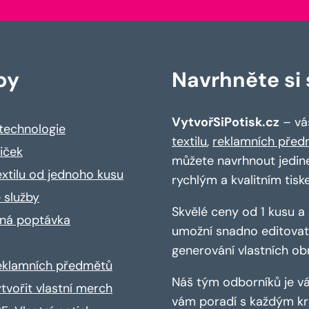
by
Navrhněte si s
VytvořSiPotisk.cz
– váš
 technologie
textilu
,
reklamních před
riček
můžete navrhnout jedin
extilu od jednoho kusu
rychlým a kvalitním tisk
 služby
Skvělé ceny od 1 kusu 
ná poptávka
umožní snadno editovat 
generování vlastních ob
reklamních předmětů
Náš tým odborníků je vá
ytvořit vlastní merch
vám poradí s každým kro