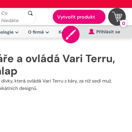
Co
Vytvořit produkt
hledáte
0
Přihlásit se
ologie
O firmě
Kontakt
ře a ovládá Vari Terru,
hlap
ívky, která ovládá Vari Terru z káry, za níž sedí muž.
nikátních designů.