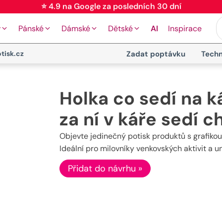
⭐ 4.9 na Google za posledních 30 dní
y
Pánské
Dámské
Dětské
AI
Inspirace
tisk.cz
Zadat poptávku
Techn
Holka co sedí na ká
za ní v káře sedí c
Objevte jedinečný potisk produktů s grafikou d
Ideální pro milovníky venkovských aktivit a u
Přidat do návrhu »