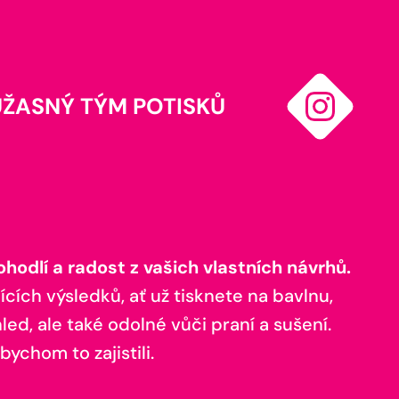
ÚŽASNÝ TÝM POTISKŮ
odlí a radost z vašich vlastních návrhů.
ících výsledků, ať už tisknete na bavlnu,
ed, ale také odolné vůči praní a sušení.
bychom to zajistili.