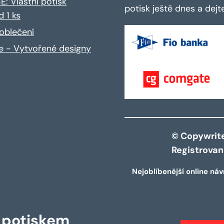
: Vlastní potisk
potisk ještě dnes a dej
d 1 ks
oblečení
ce - Vytvořené designy
© Copywrite 
Registrova
Nejoblíbenější online náv
s potiskem