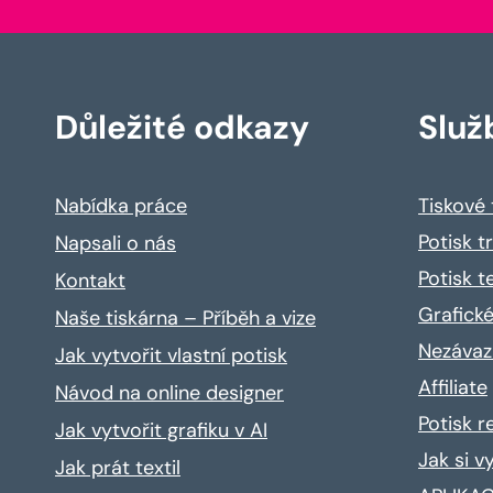
Důležité odkazy
Služ
Nabídka práce
Tiskové
Potisk t
Napsali o nás
Potisk t
Kontakt
Grafické
Naše tiskárna – Příběh a vize
Nezávaz
Jak vytvořit vlastní potisk
Affiliate
Návod na online designer
Potisk 
Jak vytvořit grafiku v AI
Jak si v
Jak prát textil