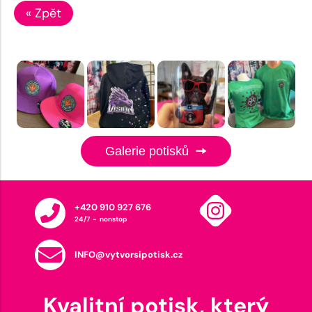
« Zpět
Galerie potisků
+420 910 927 676
24/7 - nonstop
INFO@vytvorsipotisk.cz
Kvalitní potisk, který