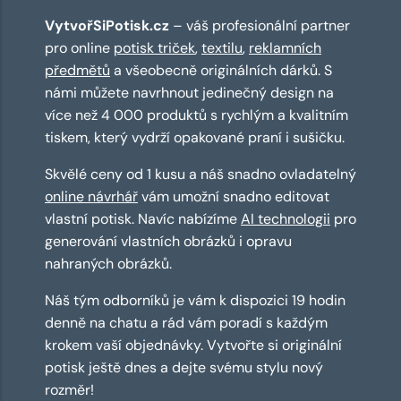
VytvořSiPotisk.cz
– váš profesionální partner
pro online
potisk triček
,
textilu
,
reklamních
předmětů
a všeobecně originálních dárků. S
námi můžete navrhnout jedinečný design na
více než 4 000 produktů s rychlým a kvalitním
tiskem, který vydrží opakované praní i sušičku.
Skvělé ceny od 1 kusu a náš snadno ovladatelný
online návrhář
vám umožní snadno editovat
vlastní potisk. Navíc nabízíme
AI technologii
pro
generování vlastních obrázků i opravu
nahraných obrázků.
Náš tým odborníků je vám k dispozici 19 hodin
denně na chatu a rád vám poradí s každým
krokem vaší objednávky. Vytvořte si originální
potisk ještě dnes a dejte svému stylu nový
rozměr!