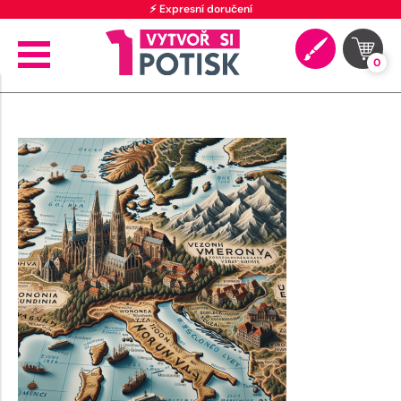
⚡ Expresní doručení
0