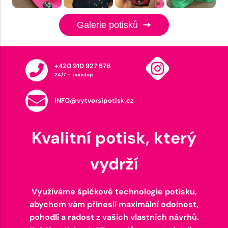
Galerie potisků
+420 910 927 676
24/7 - nonstop
INFO@vytvorsipotisk.cz
Kvalitní potisk, který
vydrží
Využíváme špičkové technologie potisku,
abychom vám přinesli maximální odolnost,
pohodlí a radost z vašich vlastních návrhů.