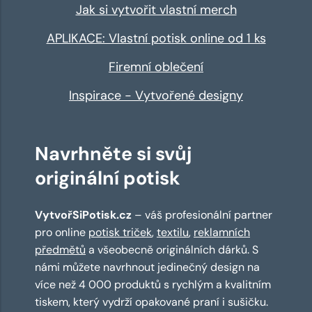
Jak si vytvořit vlastní merch
APLIKACE: Vlastní potisk online od 1 ks
Firemní oblečení
Inspirace - Vytvořené designy
Navrhněte si svůj
originální potisk
VytvořSiPotisk.cz
– váš profesionální partner
pro online
potisk triček
,
textilu
,
reklamních
předmětů
a všeobecně originálních dárků. S
námi můžete navrhnout jedinečný design na
více než 4 000 produktů s rychlým a kvalitním
tiskem, který vydrží opakované praní i sušičku.