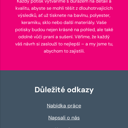
Každý potisk vytváříme s důrazem na detail a
kvalitu, abyste se mohli těšit z dlouhotrvajících
výsledků, ať už tisknete na bavlnu, polyester,
keramiku, sklo nebo další materiály. Vaše
potisky budou nejen krásné na pohled, ale také
odolné vůči praní a sušení. Věříme, že každý
váš návrh si zaslouží to nejlepší – a my jsme tu,
abychom to zajistili.
Důležité odkazy
Nabídka práce
Napsali o nás