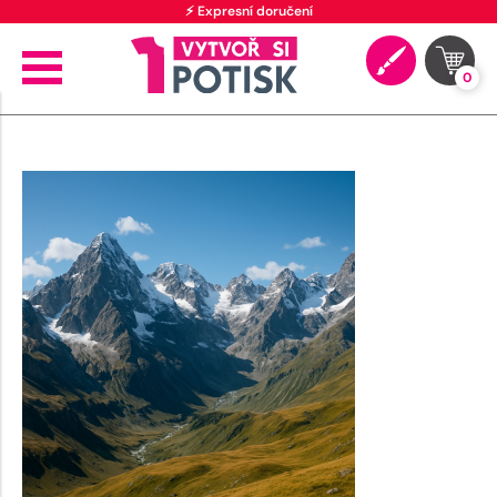
⚡ Expresní doručení
0