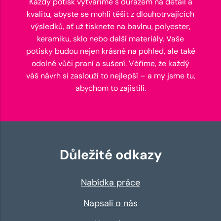
Každý potisk vytváříme s důrazem na detail a
kvalitu, abyste se mohli těšit z dlouhotrvajících
výsledků, ať už tisknete na bavlnu, polyester,
keramiku, sklo nebo další materiály. Vaše
potisky budou nejen krásné na pohled, ale také
odolné vůči praní a sušení. Věříme, že každý
váš návrh si zaslouží to nejlepší – a my jsme tu,
abychom to zajistili.
Důležité odkazy
Nabídka práce
Napsali o nás