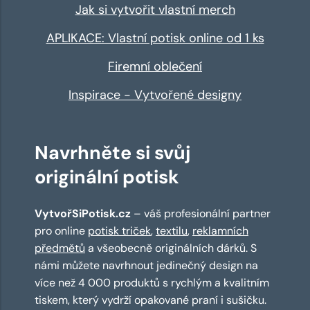
Jak si vytvořit vlastní merch
APLIKACE: Vlastní potisk online od 1 ks
Firemní oblečení
Inspirace - Vytvořené designy
Navrhněte si svůj
originální potisk
VytvořSiPotisk.cz
– váš profesionální partner
pro online
potisk triček
,
textilu
,
reklamních
předmětů
a všeobecně originálních dárků. S
námi můžete navrhnout jedinečný design na
více než 4 000 produktů s rychlým a kvalitním
tiskem, který vydrží opakované praní i sušičku.