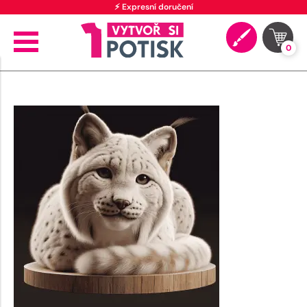
⚡ Expresní doručení
0