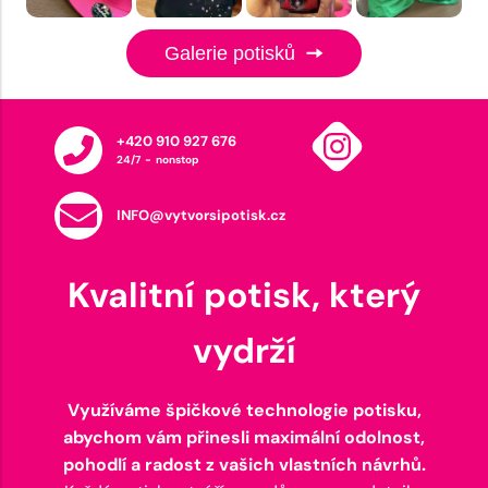
Galerie potisků
+420 910 927 676
24/7 - nonstop
INFO@vytvorsipotisk.cz
Kvalitní potisk, který
vydrží
Využíváme špičkové technologie potisku,
abychom vám přinesli maximální odolnost,
pohodlí a radost z vašich vlastních návrhů.