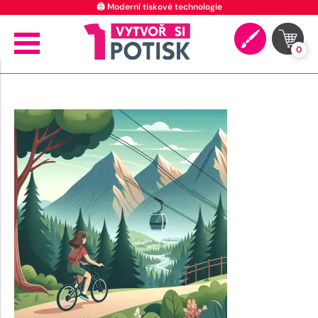
🖨️ Moderní tiskové technologie
0