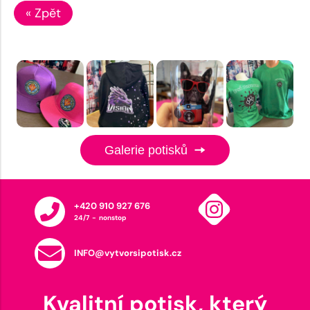
« Zpět
Galerie potisků
+420 910 927 676
24/7 - nonstop
INFO@vytvorsipotisk.cz
Kvalitní potisk, který