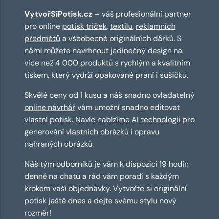
VytvořSiPotisk.cz
– váš profesionální partner
pro online
potisk triček
,
textilu
,
reklamních
předmětů
a všeobecně originálních dárků. S
námi můžete navrhnout jedinečný design na
více než 4 000 produktů s rychlým a kvalitním
tiskem, který vydrží opakované praní i sušičku.
Skvělé ceny od 1 kusu a náš snadno ovladatelný
online návrhář
vám umožní snadno editovat
vlastní potisk. Navíc nabízíme
AI technologii
pro
generování vlastních obrázků i opravu
nahraných obrázků.
Náš tým odborníků je vám k dispozici 19 hodin
denně na chatu a rád vám poradí s každým
krokem vaší objednávky. Vytvořte si originální
potisk ještě dnes a dejte svému stylu nový
rozměr!