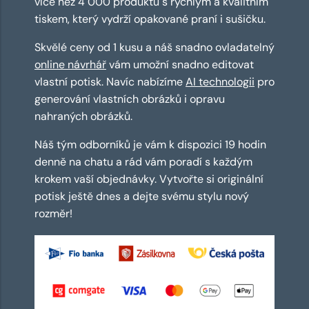
více než 4 000 produktů s rychlým a kvalitním
tiskem, který vydrží opakované praní i sušičku.
Skvělé ceny od 1 kusu a náš snadno ovladatelný
online návrhář
vám umožní snadno editovat
vlastní potisk. Navíc nabízíme
AI technologii
pro
generování vlastních obrázků i opravu
nahraných obrázků.
Náš tým odborníků je vám k dispozici 19 hodin
denně na chatu a rád vám poradí s každým
krokem vaší objednávky. Vytvořte si originální
potisk ještě dnes a dejte svému stylu nový
rozměr!