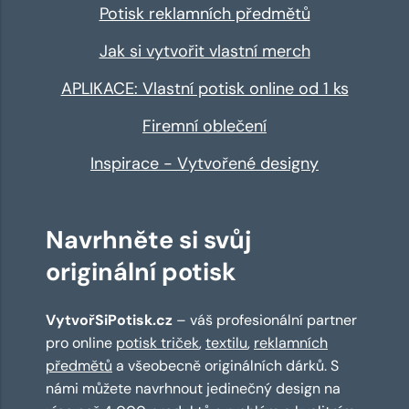
Potisk reklamních předmětů
Jak si vytvořit vlastní merch
APLIKACE: Vlastní potisk online od 1 ks
Firemní oblečení
Inspirace - Vytvořené designy
Navrhněte si svůj
originální potisk
VytvořSiPotisk.cz
– váš profesionální partner
pro online
potisk triček
,
textilu
,
reklamních
předmětů
a všeobecně originálních dárků. S
námi můžete navrhnout jedinečný design na