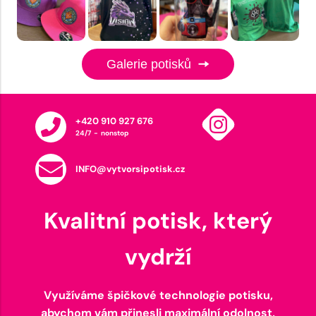
Galerie potisků
+420 910 927 676
24/7 - nonstop
INFO@vytvorsipotisk.cz
Kvalitní potisk, který
vydrží
Využíváme špičkové technologie potisku,
abychom vám přinesli maximální odolnost,