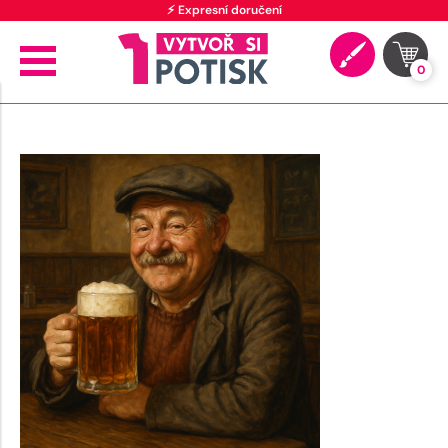
⚡ Expresní doručení
0