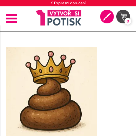
⚡ Expresní doručení
0