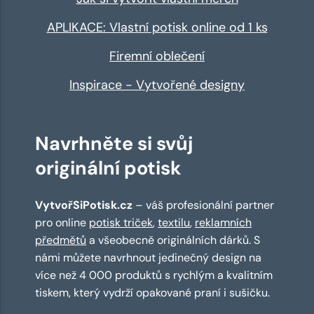
APLIKACE: Vlastní potisk online od 1 ks
Firemní oblečení
Inspirace - Vytvořené designy
Navrhněte si svůj
originální potisk
VytvořSiPotisk.cz
– váš profesionální partner
pro online
potisk triček
,
textilu
,
reklamních
předmětů
a všeobecně originálních dárků. S
námi můžete navrhnout jedinečný design na
více než 4 000 produktů s rychlým a kvalitním
tiskem, který vydrží opakované praní i sušičku.