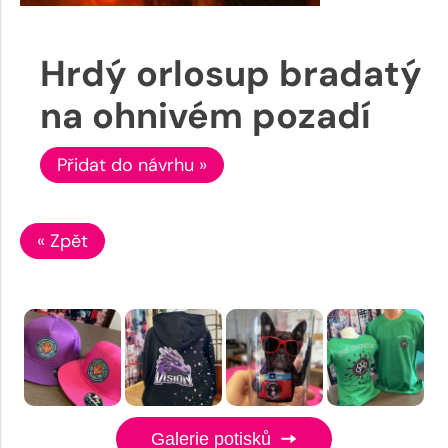
Hrdý orlosup bradatý
na ohnivém pozadí
Přidat do návrhu »
« Zpět
Galerie potisků