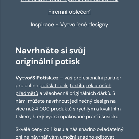
Firemní oblečení
Inspirace - Vytvořené designy
Navrhněte si svůj
originální potisk
VytvořSiPotisk.cz
– váš profesionální partner
pro online
potisk triček
,
textilu
,
reklamních
předmětů
a všeobecně originálních dárků. S
námi můžete navrhnout jedinečný design na
více než 4 000 produktů s rychlým a kvalitním
tiskem, který vydrží opakované praní i sušičku.
Skvělé ceny od 1 kusu a náš snadno ovladatelný
online návrhář
vám umožní snadno editovat