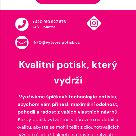
+420 910 927 676
24/7 - nonstop
INFO@vytvorsipotisk.cz
Kvalitní potisk, který
vydrží
Využíváme špičkové technologie potisku,
abychom vám přinesli maximální odolnost,
pohodlí a radost z vašich vlastních návrhů.
Každý potisk vytváříme s důrazem na detail a
kvalitu, abyste se mohli těšit z dlouhotrvajících
výsledků, ať už tisknete na bavlnu, polyester,