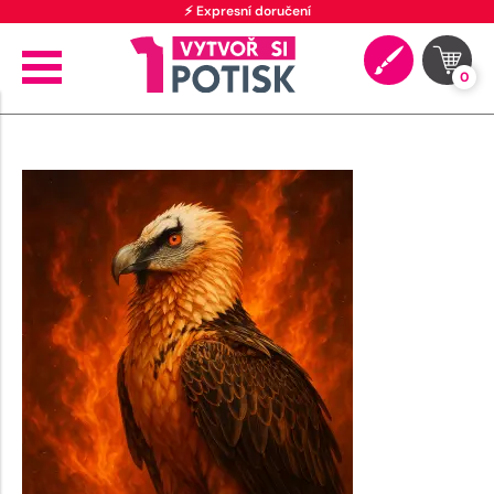
⚡ Expresní doručení
0