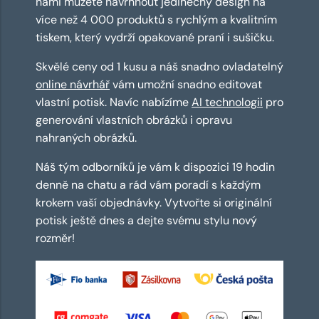
námi můžete navrhnout jedinečný design na
více než 4 000 produktů s rychlým a kvalitním
tiskem, který vydrží opakované praní i sušičku.
Skvělé ceny od 1 kusu a náš snadno ovladatelný
online návrhář
vám umožní snadno editovat
vlastní potisk. Navíc nabízíme
AI technologii
pro
generování vlastních obrázků i opravu
nahraných obrázků.
Náš tým odborníků je vám k dispozici 19 hodin
denně na chatu a rád vám poradí s každým
krokem vaší objednávky. Vytvořte si originální
potisk ještě dnes a dejte svému stylu nový
rozměr!