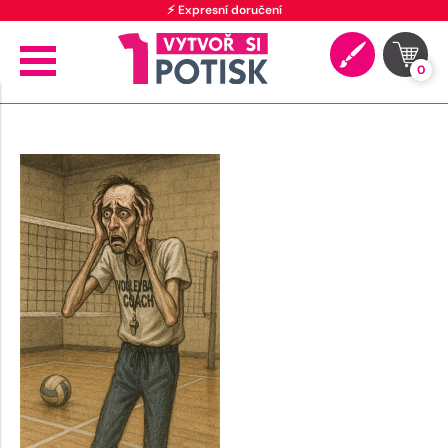
⚡ Expresní doručení
0