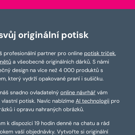
vůj originální potisk
 profesionální partner pro online
potisk triček
,
mětů
a všeobecně originálních dárků. S námi
ečný design na více než 4 000 produktů s
em, který vydrží opakované praní i sušičku.
a náš snadno ovladatelný
online návrhář
vám
vlastní potisk. Navíc nabízíme
AI technologii
pro
rázků i opravu nahraných obrázků.
m k dispozici 19 hodin denně na chatu a rád
kem vaší objednávky. Vytvořte si originální