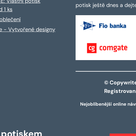
: Vlastní potisk
potisk ještě dnes a dej
d 1 ks
oblečení
ce - Vytvořené designy
© Copywrite 
Registrova
Nejoblíbenější online náv
s potiskem