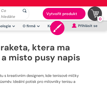
Co
Vytvořit produkt
hledáte
0
Přihlásit se
ologie
O firmě
Kontakt
raketa, ktera ma
 a misto pusy napis
tu s kreativním designem, kde tenisové míčky
úsměv. Ideální potisk pro milovníky tenisu a