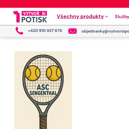
Všechny produkty
Služb
+420 910 927 676
objednavky@vytvorsipo