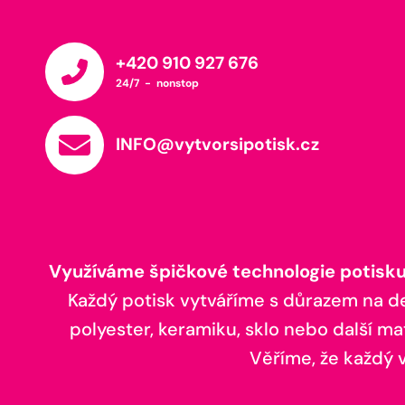
+420 910 927 676
24/7 - nonstop
INFO@vytvorsipotisk.cz
Využíváme špičkové technologie potisku,
Každý potisk vytváříme s důrazem na deta
polyester, keramiku, sklo nebo další ma
Věříme, že každý vá