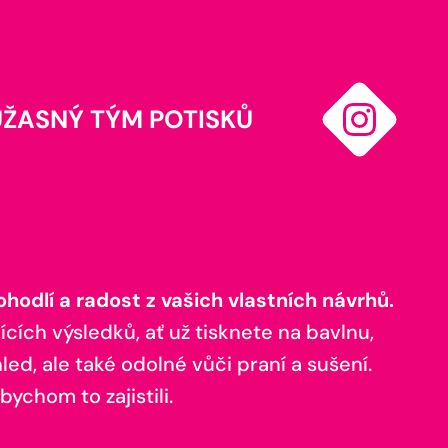
ÚŽASNÝ TÝM POTISKŮ
odlí a radost z vašich vlastních návrhů.
ících výsledků, ať už tisknete na bavlnu,
ed, ale také odolné vůči praní a sušení.
bychom to zajistili.