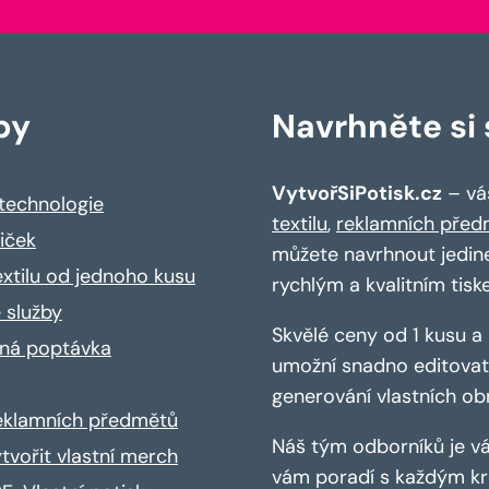
by
Navrhněte si s
VytvořSiPotisk.cz
– váš
 technologie
textilu
,
reklamních před
riček
můžete navrhnout jedin
extilu od jednoho kusu
rychlým a kvalitním tisk
 služby
Skvělé ceny od 1 kusu 
ná poptávka
umožní snadno editovat 
generování vlastních ob
reklamních předmětů
Náš tým odborníků je vá
ytvořit vlastní merch
vám poradí s každým kro