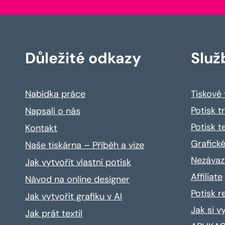
Důležité odkazy
Služ
Nabídka práce
Tiskové
Potisk t
Napsali o nás
Potisk t
Kontakt
Grafické
Naše tiskárna – Příběh a vize
Nezávaz
Jak vytvořit vlastní potisk
Affiliate
Návod na online designer
Potisk 
Jak vytvořit grafiku v AI
Jak si v
Jak prát textil