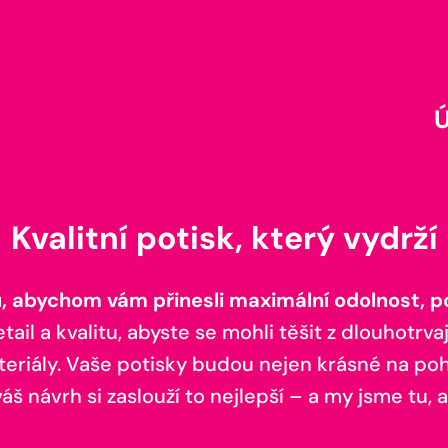
Kvalitní potisk, který vydrží
 abychom vám přinesli maximální odolnost, poh
il a kvalitu, abyste se mohli těšit z dlouhotrvaj
teriály. Vaše potisky budou nejen krásné na pohl
š návrh si zaslouží to nejlepší – a my jsme tu, a