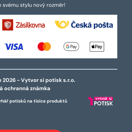
te svému stylu nový rozměr!
2026 - Vytvor si potisk s.r.o.
ná ochranná známka
rhář potisků na tisíce produktů