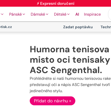
y
Pánské
Dámské
Dětské
AI
Inspirace
tisk.cz
Zadat poptávku
Techn
Humorna tenisova 
misto oci tenisaky
ASC Sengenthal.
Prohlédněte si naši humornou tenisovou rake
představují oči a nápis ASC Sengenthal tvoří 
jedinečného stylu.
Přidat do návrhu »