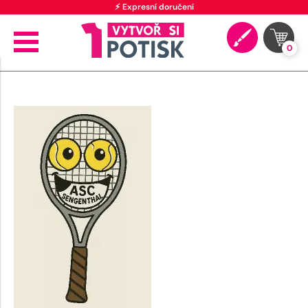
⚡ Expresní doručení
0