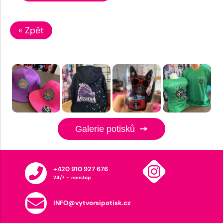
« Zpět
Galerie potisků
+420 910 927 676
24/7 - nonstop
INFO@vytvorsipotisk.cz