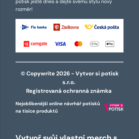
potisk ještě dnes a dejte svému stylu nový
rozměr!
© Copywrite 2026 - Vytvor si potisk
s.r.o.
Registrovaná ochranná známka
Nejoblíbenější online návrhář potisků
na tisíce produktů
Vytvoř svůj vlastní merch s