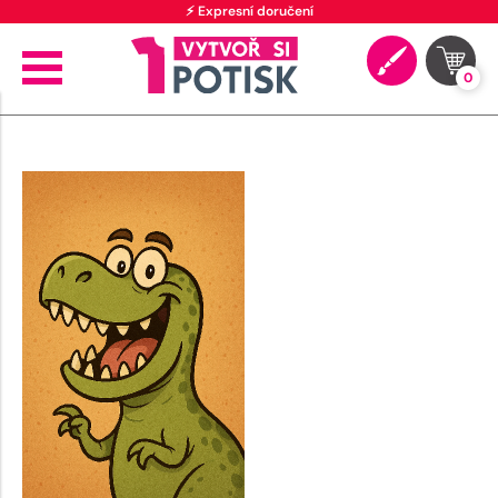
⚡ Expresní doručení
0