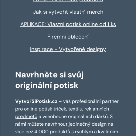
Jak si vytvořit vlastní merch
APLIKACE: Vlastní potisk online od 1 ks
Firemní oblečení
Inspirace - Vytvořené designy
Navrhněte si svůj
originální potisk
VytvořSiPotisk.cz
– váš profesionální partner
pro online
potisk triček
,
textilu
,
reklamních
předmětů
a všeobecně originálních dárků. S
námi můžete navrhnout jedinečný design na
více než 4 000 produktů s rychlým a kvalitním