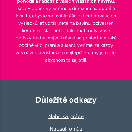
pohodlí a radost z vašich vlastních návrhů.
Každý potisk vytváříme s důrazem na detail a
kvalitu, abyste se mohli těšit z dlouhotrvajících
výsledků, ať už tisknete na bavlnu, polyester,
keramiku, sklo nebo další materiály. Vaše
potisky budou nejen krásné na pohled, ale také
odolné vůči praní a sušení. Věříme, že každý
váš návrh si zaslouží to nejlepší – a my jsme tu,
abychom to zajistili.
Důležité odkazy
Nabídka práce
Napsali o nás