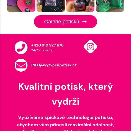
Galerie potisků
+420 910 927 676
24/7 - nonstop
INFO@vytvorsipotisk.cz
Kvalitní potisk, který
vydrží
Využíváme špičkové technologie potisku,
abychom vám přinesli maximální odolnost,