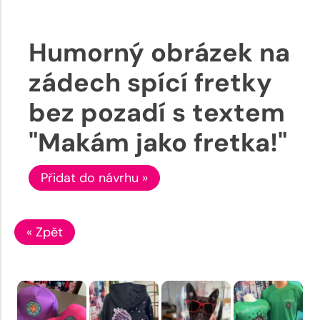
Humorný obrázek na
zádech spící fretky
bez pozadí s textem
"Makám jako fretka!"
Přidat do návrhu »
« Zpět