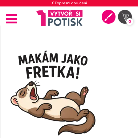
⚡ Expresní doručení
0