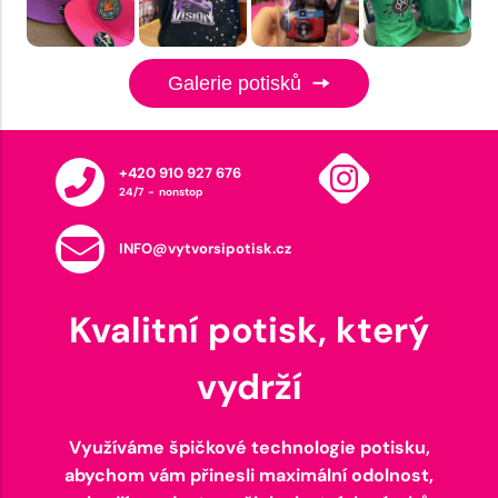
Galerie potisků
+420 910 927 676
24/7 - nonstop
INFO@vytvorsipotisk.cz
Kvalitní potisk, který
vydrží
Využíváme špičkové technologie potisku,
abychom vám přinesli maximální odolnost,