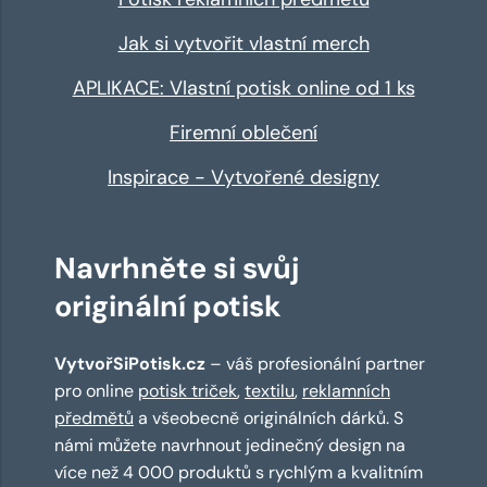
Jak si vytvořit vlastní merch
APLIKACE: Vlastní potisk online od 1 ks
Firemní oblečení
Inspirace - Vytvořené designy
Navrhněte si svůj
originální potisk
VytvořSiPotisk.cz
– váš profesionální partner
pro online
potisk triček
,
textilu
,
reklamních
předmětů
a všeobecně originálních dárků. S
námi můžete navrhnout jedinečný design na
více než 4 000 produktů s rychlým a kvalitním