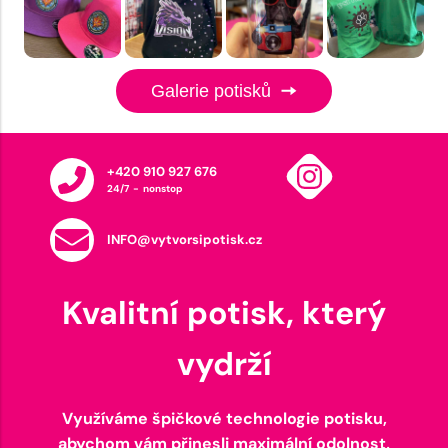
Galerie potisků
+420 910 927 676
24/7 - nonstop
INFO@vytvorsipotisk.cz
Kvalitní potisk, který
vydrží
Využíváme špičkové technologie potisku,
abychom vám přinesli maximální odolnost,