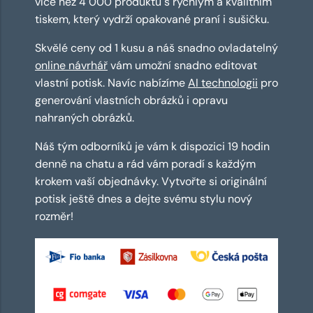
více než 4 000 produktů s rychlým a kvalitním
tiskem, který vydrží opakované praní i sušičku.
Skvělé ceny od 1 kusu a náš snadno ovladatelný
online návrhář
vám umožní snadno editovat
vlastní potisk. Navíc nabízíme
AI technologii
pro
generování vlastních obrázků i opravu
nahraných obrázků.
Náš tým odborníků je vám k dispozici 19 hodin
denně na chatu a rád vám poradí s každým
krokem vaší objednávky. Vytvořte si originální
potisk ještě dnes a dejte svému stylu nový
rozměr!