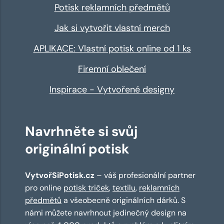
Potisk reklamních předmětů
Jak si vytvořit vlastní merch
APLIKACE: Vlastní potisk online od 1 ks
Firemní oblečení
Inspirace - Vytvořené designy
Navrhněte si svůj
originální potisk
VytvořSiPotisk.cz
– váš profesionální partner
pro online
potisk triček
,
textilu
,
reklamních
předmětů
a všeobecně originálních dárků. S
námi můžete navrhnout jedinečný design na