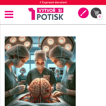
⚡ Expresní doručení
0