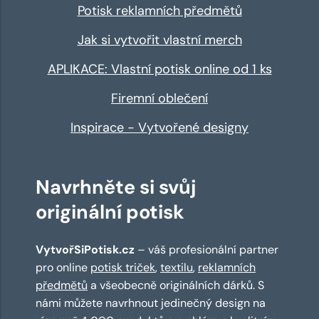
Potisk reklamních předmětů
Jak si vytvořit vlastní merch
APLIKACE: Vlastní potisk online od 1 ks
Firemní oblečení
Inspirace - Vytvořené designy
Navrhněte si svůj
originální potisk
VytvořSiPotisk.cz
– váš profesionální partner
pro online
potisk triček
,
textilu
,
reklamních
předmětů
a všeobecně originálních dárků. S
námi můžete navrhnout jedinečný design na