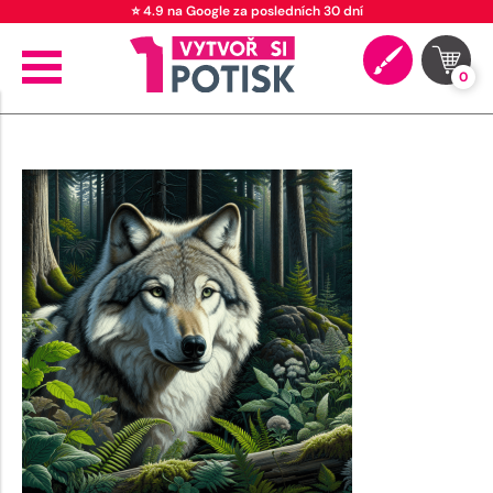
⭐ 4.9 na Google za posledních 30 dní
0