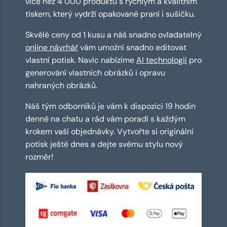
více než 4 000 produktů s rychlým a kvalitním
tiskem, který vydrží opakované praní i sušičku.
Skvělé ceny od 1 kusu a náš snadno ovladatelný
online návrhář
vám umožní snadno editovat
vlastní potisk. Navíc nabízíme
AI technologii
pro
generování vlastních obrázků i opravu
nahraných obrázků.
Náš tým odborníků je vám k dispozici 19 hodin
denně na chatu a rád vám poradí s každým
krokem vaší objednávky. Vytvořte si originální
potisk ještě dnes a dejte svému stylu nový
rozměr!