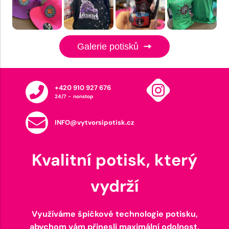
Galerie potisků
+420 910 927 676
24/7 - nonstop
INFO@vytvorsipotisk.cz
Kvalitní potisk, který
vydrží
Využíváme špičkové technologie potisku,
abychom vám přinesli maximální odolnost,