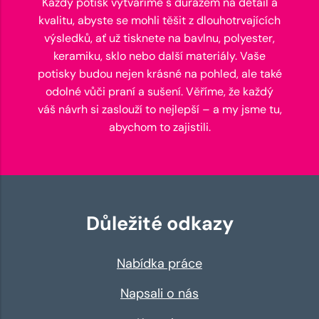
Každý potisk vytváříme s důrazem na detail a
kvalitu, abyste se mohli těšit z dlouhotrvajících
výsledků, ať už tisknete na bavlnu, polyester,
keramiku, sklo nebo další materiály. Vaše
potisky budou nejen krásné na pohled, ale také
odolné vůči praní a sušení. Věříme, že každý
váš návrh si zaslouží to nejlepší – a my jsme tu,
abychom to zajistili.
Důležité odkazy
Nabídka práce
Napsali o nás