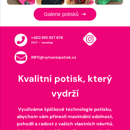
Galerie potisků
+420 910 927 676
24/7 - nonstop
INFO@vytvorsipotisk.cz
Kvalitní potisk, který
vydrží
Využíváme špičkové technologie potisku,
abychom vám přinesli maximální odolnost,
pohodlí a radost z vašich vlastních návrhů.