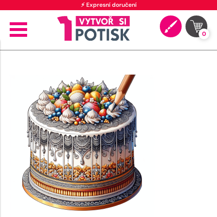
⚡ Expresní doručení
0