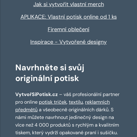
Jak si vytvořit vlastní merch
APLIKACE: Vlastní potisk online od 1 ks
Firemní oblečení
Inspirace - Vytvořené designy
Navrhněte si svůj
originální potisk
VytvořSiPotisk.cz
– váš profesionální partner
pro online
potisk triček
,
textilu
,
reklamních
předmětů
a všeobecně originálních dárků. S
námi můžete navrhnout jedinečný design na
více než 4 000 produktů s rychlým a kvalitním
tiskem, který vydrží opakované praní i sušičku.