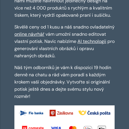
námi můžete navrhnout jedinečný design na
více než 4 000 produktů s rychlým a kvalitním
tiskem, který vydrží opakované praní i sušičku.
Skvělé ceny od 1 kusu a náš snadno ovladatelný
online návrhář
vám umožní snadno editovat
vlastní potisk. Navíc nabízíme
AI technologii
pro
generování vlastních obrázků i opravu
nahraných obrázků.
Náš tým odborníků je vám k dispozici 19 hodin
denně na chatu a rád vám poradí s každým
krokem vaší objednávky. Vytvořte si originální
potisk ještě dnes a dejte svému stylu nový
rozměr!