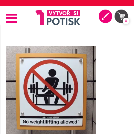
🖨️ Moderní tiskové technologie
0