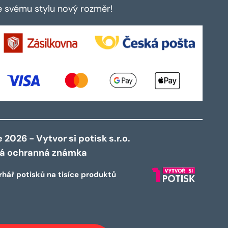
te svému stylu nový rozměr!
2026 - Vytvor si potisk s.r.o.
ná ochranná známka
rhář potisků na tisíce produktů