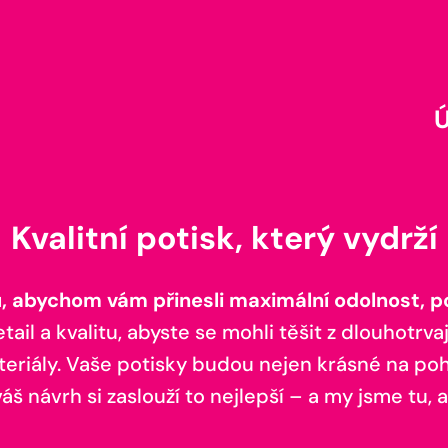
Kvalitní potisk, který vydrží
 abychom vám přinesli maximální odolnost, poh
il a kvalitu, abyste se mohli těšit z dlouhotrvaj
teriály. Vaše potisky budou nejen krásné na pohl
š návrh si zaslouží to nejlepší – a my jsme tu, a