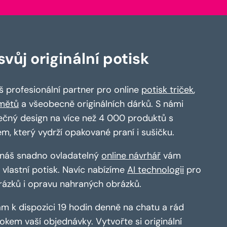
vůj originální potisk
 profesionální partner pro online
potisk triček
,
mětů
a všeobecně originálních dárků. S námi
ečný design na více než 4 000 produktů s
em, který vydrží opakované praní i sušičku.
a náš snadno ovladatelný
online návrhář
vám
vlastní potisk. Navíc nabízíme
AI technologii
pro
rázků i opravu nahraných obrázků.
m k dispozici 19 hodin denně na chatu a rád
kem vaší objednávky. Vytvořte si originální