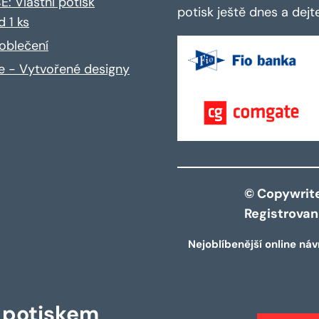
: Vlastní potisk
potisk ještě dnes a dej
d 1 ks
oblečení
ce - Vytvořené designy
© Copywrite 
Registrova
Nejoblíbenější online náv
s potiskem