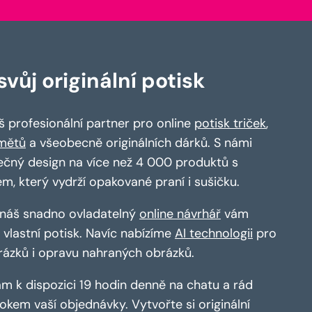
vůj originální potisk
 profesionální partner pro online
potisk triček
,
mětů
a všeobecně originálních dárků. S námi
ečný design na více než 4 000 produktů s
em, který vydrží opakované praní i sušičku.
a náš snadno ovladatelný
online návrhář
vám
vlastní potisk. Navíc nabízíme
AI technologii
pro
rázků i opravu nahraných obrázků.
m k dispozici 19 hodin denně na chatu a rád
kem vaší objednávky. Vytvořte si originální