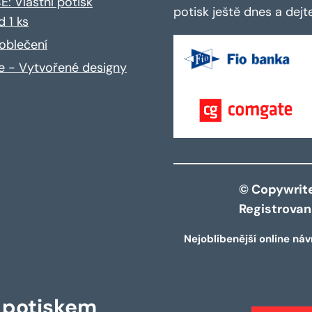
: Vlastní potisk
potisk ještě dnes a dej
d 1 ks
oblečení
ce - Vytvořené designy
© Copywrite 
Registrova
Nejoblíbenější online náv
s potiskem