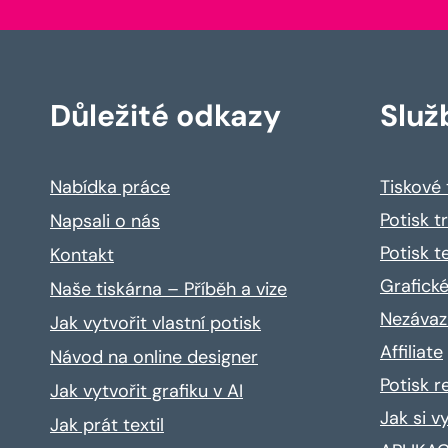
Důležité odkazy
Služ
Nabídka práce
Tiskové
Potisk t
Napsali o nás
Potisk t
Kontakt
Grafické
Naše tiskárna – Příběh a vize
Nezávaz
Jak vytvořit vlastní potisk
Affiliate
Návod na online designer
Potisk 
Jak vytvořit grafiku v AI
Jak si v
Jak prát textil