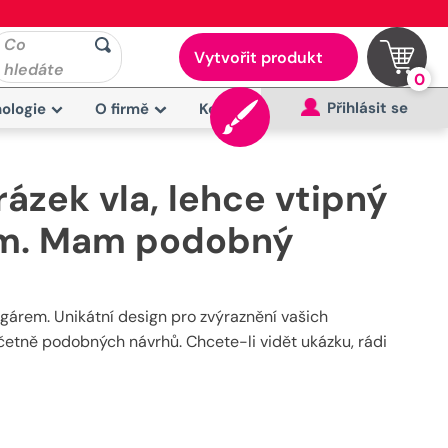
Co
Vytvořit produkt
hledáte
0
Přihlásit se
ologie
O firmě
Kontakt
ázek vla, lehce vtipný
rem. Mam podobný
gárem. Unikátní design pro zvýraznění vašich
četně podobných návrhů. Chcete-li vidět ukázku, rádi