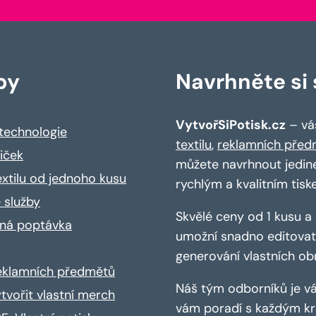
by
Navrhněte si s
VytvořSiPotisk.cz
– váš
 technologie
textilu
,
reklamních před
riček
můžete navrhnout jedin
extilu od jednoho kusu
rychlým a kvalitním tisk
 služby
Skvělé ceny od 1 kusu 
ná poptávka
umožní snadno editovat 
generování vlastních ob
reklamních předmětů
Náš tým odborníků je vá
ytvořit vlastní merch
vám poradí s každým kro