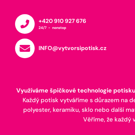
+420 910 927 676
24/7 - nonstop
INFO@vytvorsipotisk.cz
Využíváme špičkové technologie potisku,
Každý potisk vytváříme s důrazem na deta
polyester, keramiku, sklo nebo další ma
Věříme, že každý vá