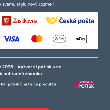
te svému stylu nový rozměr!
2026 - Vytvor si potisk s.r.o.
ná ochranná známka
rhář potisků na tisíce produktů