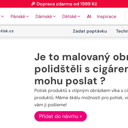
🎉 Doprava zdarma od 1999 Kč
y
Pánské
Dámské
Dětské
AI
Inspirace
tisk.cz
Zadat poptávku
Techn
Je to malovaný obr
polidštěli s cigá
mohu poslat ?
Potisk produktů s vtipným obrázkem vlka s ci
produktů. Máme škálu možností pro potisk, v
vám ji pošleme!
Přidat do návrhu »