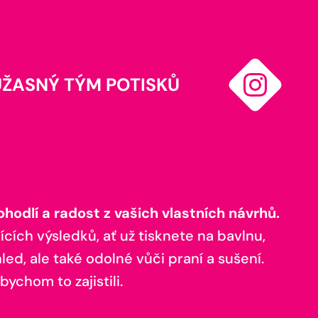
ÚŽASNÝ TÝM POTISKŮ
odlí a radost z vašich vlastních návrhů.
ících výsledků, ať už tisknete na bavlnu,
ed, ale také odolné vůči praní a sušení.
bychom to zajistili.