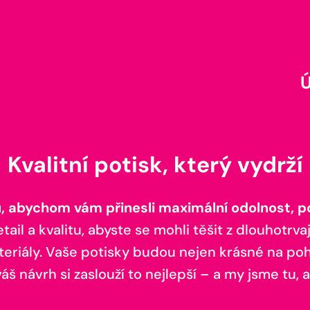
Kvalitní potisk, který vydrží
 abychom vám přinesli maximální odolnost, poh
il a kvalitu, abyste se mohli těšit z dlouhotrvaj
teriály. Vaše potisky budou nejen krásné na pohl
š návrh si zaslouží to nejlepší – a my jsme tu, a