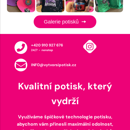
Galerie potisků
+420 910 927 676
24/7 - nonstop
INFO@vytvorsipotisk.cz
Kvalitní potisk, který
vydrží
Využíváme špičkové technologie potisku,
abychom vám přinesli maximální odolnost,