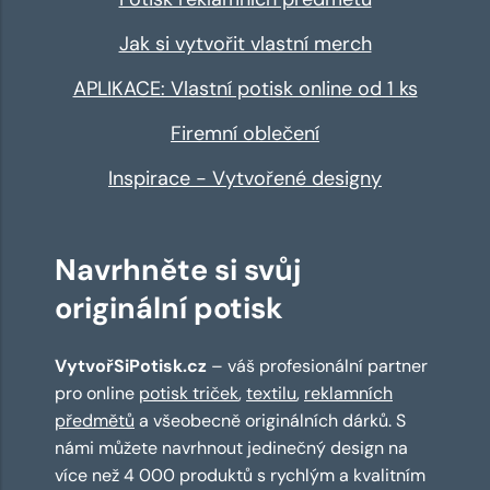
Jak si vytvořit vlastní merch
APLIKACE: Vlastní potisk online od 1 ks
Firemní oblečení
Inspirace - Vytvořené designy
Navrhněte si svůj
originální potisk
VytvořSiPotisk.cz
– váš profesionální partner
pro online
potisk triček
,
textilu
,
reklamních
předmětů
a všeobecně originálních dárků. S
námi můžete navrhnout jedinečný design na
více než 4 000 produktů s rychlým a kvalitním