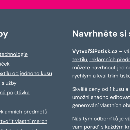
by
Navrhněte si s
VytvořSiPotisk.cz
– váš
 technologie
textilu
,
reklamních před
riček
můžete navrhnout jedin
extilu od jednoho kusu
rychlým a kvalitním tisk
 služby
Skvělé ceny od 1 kusu 
ná poptávka
umožní snadno editovat 
generování vlastních ob
reklamních předmětů
Náš tým odborníků je vá
ytvořit vlastní merch
vám poradí s každým kro