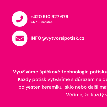
+420 910 927 676
24/7 - nonstop
INFO@vytvorsipotisk.cz
Využíváme špičkové technologie potisku,
Každý potisk vytváříme s důrazem na deta
polyester, keramiku, sklo nebo další ma
Věříme, že každý vá