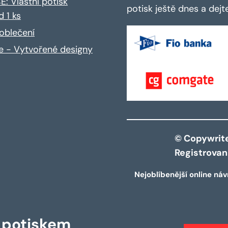
: Vlastní potisk
potisk ještě dnes a dej
d 1 ks
oblečení
ce - Vytvořené designy
© Copywrite 
Registrova
Nejoblíbenější online náv
s potiskem