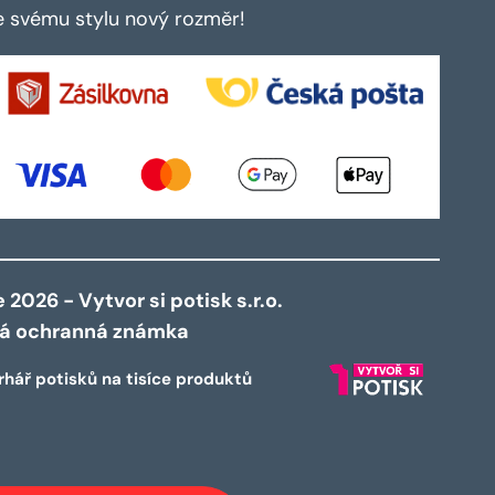
te svému stylu nový rozměr!
2026 - Vytvor si potisk s.r.o.
ná ochranná známka
rhář potisků na tisíce produktů