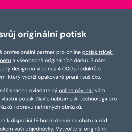
vůj originální potisk
 profesionální partner pro online
potisk triček
,
mětů
a všeobecně originálních dárků. S námi
ečný design na více než 4 000 produktů s
em, který vydrží opakované praní i sušičku.
a náš snadno ovladatelný
online návrhář
vám
vlastní potisk. Navíc nabízíme
AI technologii
pro
rázků i opravu nahraných obrázků.
m k dispozici 19 hodin denně na chatu a rád
kem vaší objednávky. Vytvořte si originální