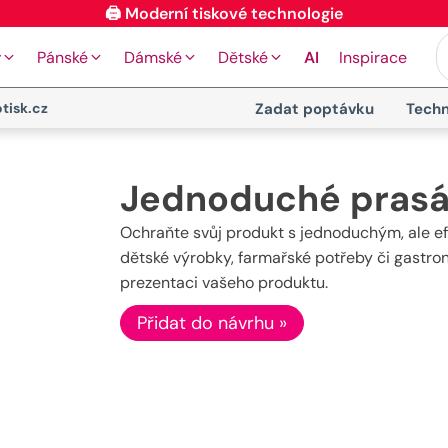
🖨️ Moderní tiskové technologie
y
Pánské
Dámské
Dětské
AI
Inspirace
tisk.cz
Zadat poptávku
Techn
Jednoduché prasá
Ochraňte svůj produkt s jednoduchým, ale ef
dětské výrobky, farmařské potřeby či gastron
prezentaci vašeho produktu.
Přidat do návrhu »