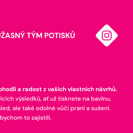
ÚŽASNÝ TÝM POTISKŮ
odlí a radost z vašich vlastních návrhů.
ících výsledků, ať už tisknete na bavlnu,
ed, ale také odolné vůči praní a sušení.
bychom to zajistili.