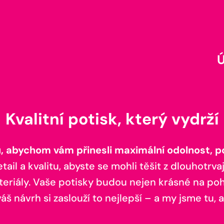
Kvalitní potisk, který vydrží
 abychom vám přinesli maximální odolnost, poh
il a kvalitu, abyste se mohli těšit z dlouhotrvaj
teriály. Vaše potisky budou nejen krásné na pohl
š návrh si zaslouží to nejlepší – a my jsme tu, a