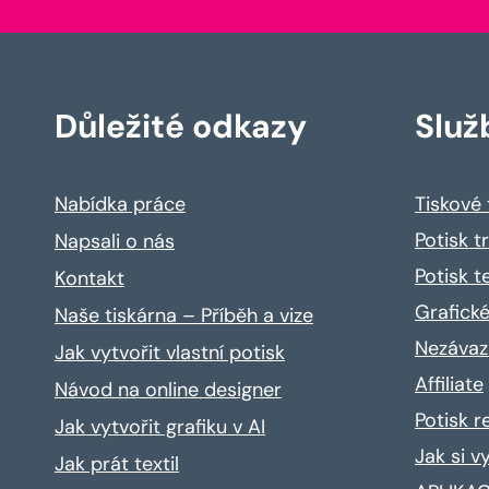
Důležité odkazy
Služ
Nabídka práce
Tiskové
Potisk t
Napsali o nás
Potisk t
Kontakt
Grafické
Naše tiskárna – Příběh a vize
Nezávaz
Jak vytvořit vlastní potisk
Affiliate
Návod na online designer
Potisk 
Jak vytvořit grafiku v AI
Jak si v
Jak prát textil