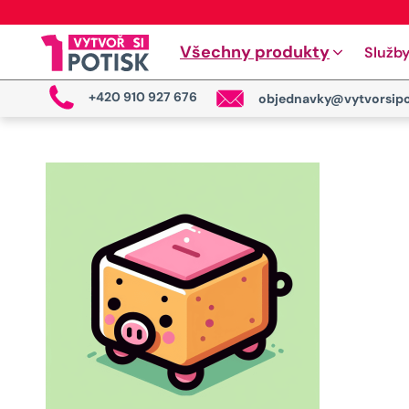
Všechny produkty
Služb
+420 910 927 676
objednavky@vytvorsipo