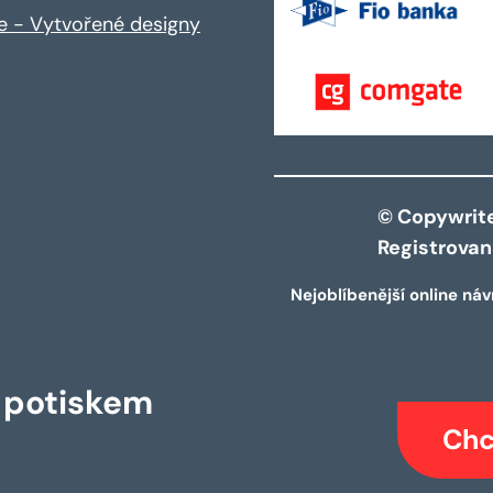
ce - Vytvořené designy
© Copywrite 
Registrova
Nejoblíbenější online náv
s potiskem
Chc