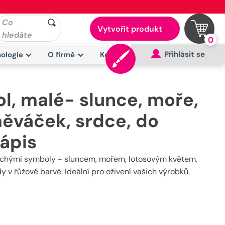
Co
Vytvořit produkt
hledáte
0
Přihlásit se
ologie
O firmě
Kontakt
, malé- slunce, moře,
měváček, srdce, do
nápis
oduchými symboly - sluncem, mořem, lotosovým květem,
 řůžové barvě. Ideální pro oživení vašich výrobků.