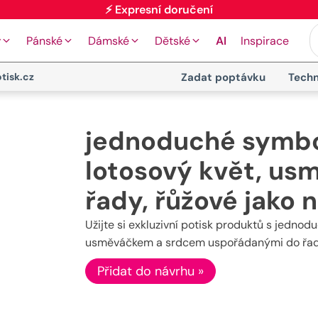
⚡ Expresní doručení
y
Pánské
Dámské
Dětské
AI
Inspirace
tisk.cz
Zadat poptávku
Techn
jednoduché symbol
lotosový květ, us
řady, řůžové jako 
Užijte si exkluzivní potisk produktů s jedn
usměváčkem a srdcem uspořádanými do řady v
Přidat do návrhu »