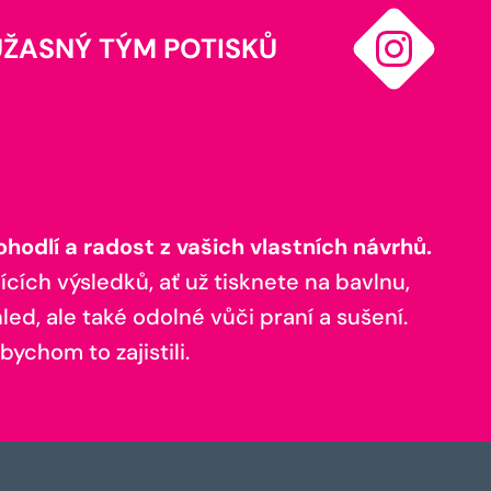
ÚŽASNÝ TÝM POTISKŮ
odlí a radost z vašich vlastních návrhů.
ících výsledků, ať už tisknete na bavlnu,
ed, ale také odolné vůči praní a sušení.
bychom to zajistili.