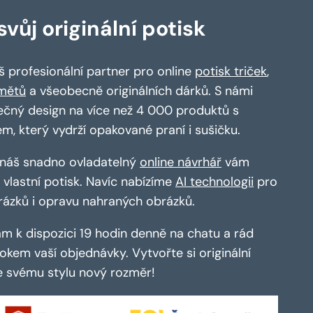
vůj originální potisk
 profesionální partner pro online
potisk triček
,
mětů
a všeobecně originálních dárků. S námi
ečný design na více než 4 000 produktů s
em, který vydrží opakované praní i sušičku.
a náš snadno ovladatelný
online návrhář
vám
vlastní potisk. Navíc nabízíme
AI technologii
pro
rázků i opravu nahraných obrázků.
m k dispozici 19 hodin denně na chatu a rád
kem vaší objednávky. Vytvořte si originální
te svému stylu nový rozměr!