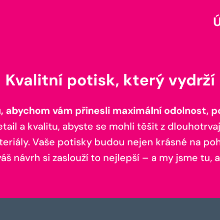
Kvalitní potisk, který vydrží
 abychom vám přinesli maximální odolnost, poh
il a kvalitu, abyste se mohli těšit z dlouhotrvaj
teriály. Vaše potisky budou nejen krásné na pohl
š návrh si zaslouží to nejlepší – a my jsme tu, a