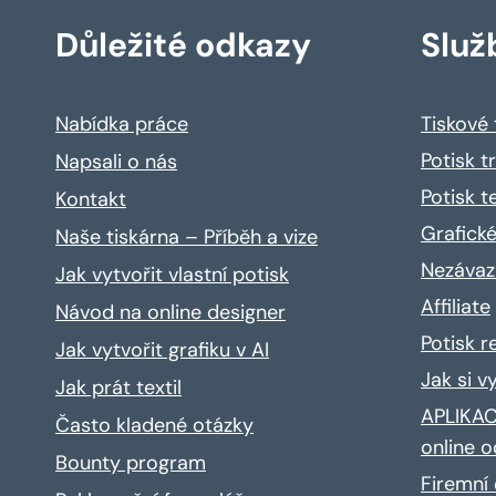
Důležité odkazy
Služ
Nabídka práce
Tiskové
Potisk t
Napsali o nás
Potisk t
Kontakt
Grafické
Naše tiskárna – Příběh a vize
Nezávaz
Jak vytvořit vlastní potisk
Affiliate
Návod na online designer
Potisk 
Jak vytvořit grafiku v AI
Jak si v
Jak prát textil
APLIKACE
Často kladené otázky
online o
Bounty program
Firemní 