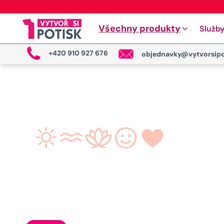
Všechny produkty
Služb
+420 910 927 676
objednavky@vytvorsipo