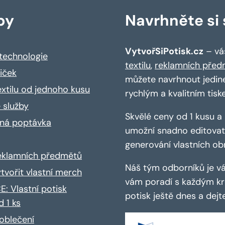
by
Navrhněte si s
VytvořSiPotisk.cz
– váš
 technologie
textilu
,
reklamních před
riček
můžete navrhnout jedin
extilu od jednoho kusu
rychlým a kvalitním tisk
 služby
Skvělé ceny od 1 kusu 
ná poptávka
umožní snadno editovat 
generování vlastních ob
reklamních předmětů
Náš tým odborníků je vá
ytvořit vlastní merch
vám poradí s každým kro
: Vlastní potisk
potisk ještě dnes a dej
d 1 ks
oblečení