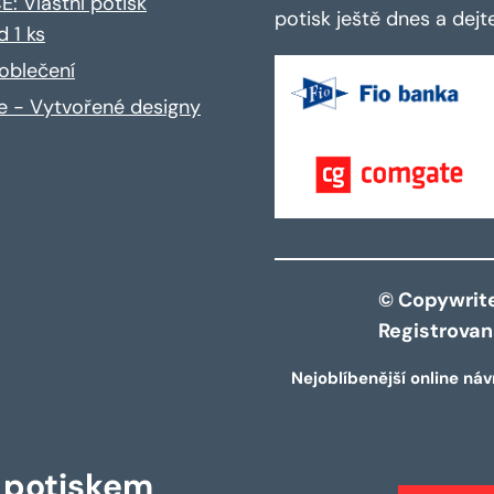
: Vlastní potisk
potisk ještě dnes a dej
d 1 ks
oblečení
ce - Vytvořené designy
© Copywrite 
Registrova
Nejoblíbenější online náv
s potiskem