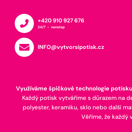
+420 910 927 676
24/7 - nonstop
INFO@vytvorsipotisk.cz
Využíváme špičkové technologie potisku,
Každý potisk vytváříme s důrazem na deta
polyester, keramiku, sklo nebo další ma
Věříme, že každý vá