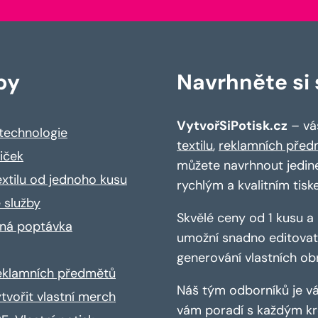
by
Navrhněte si s
VytvořSiPotisk.cz
– váš
 technologie
textilu
,
reklamních před
riček
můžete navrhnout jedin
extilu od jednoho kusu
rychlým a kvalitním tisk
 služby
Skvělé ceny od 1 kusu 
ná poptávka
umožní snadno editovat 
generování vlastních ob
reklamních předmětů
Náš tým odborníků je vá
ytvořit vlastní merch
vám poradí s každým kro