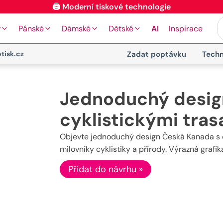
🖨️ Moderní tiskové technologie
y
Pánské
Dámské
Dětské
AI
Inspirace
tisk.cz
Zadat poptávku
Techn
Jednoduchý desig
cyklistickými tras
Objevte jednoduchý design Česká Kanada s cy
milovníky cyklistiky a přírody. Výrazná grafik
Přidat do návrhu »