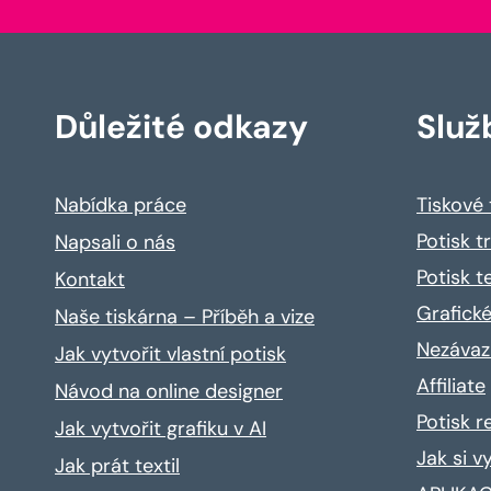
Důležité odkazy
Služ
Nabídka práce
Tiskové
Potisk t
Napsali o nás
Potisk t
Kontakt
Grafické
Naše tiskárna – Příběh a vize
Nezávaz
Jak vytvořit vlastní potisk
Affiliate
Návod na online designer
Potisk 
Jak vytvořit grafiku v AI
Jak si v
Jak prát textil