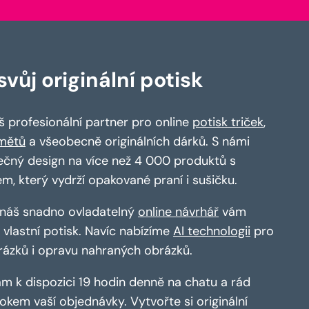
vůj originální potisk
 profesionální partner pro online
potisk triček
,
mětů
a všeobecně originálních dárků. S námi
ečný design na více než 4 000 produktů s
em, který vydrží opakované praní i sušičku.
a náš snadno ovladatelný
online návrhář
vám
vlastní potisk. Navíc nabízíme
AI technologii
pro
rázků i opravu nahraných obrázků.
m k dispozici 19 hodin denně na chatu a rád
kem vaší objednávky. Vytvořte si originální