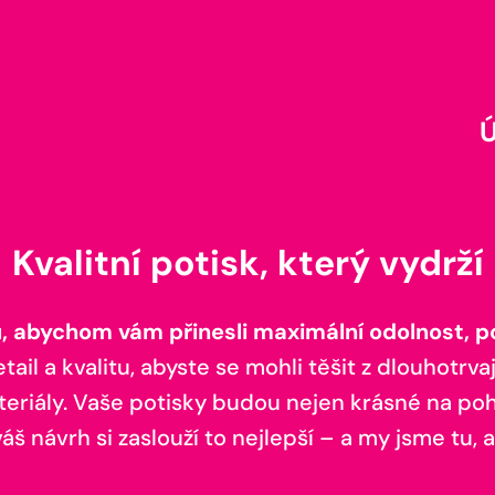
Kvalitní potisk, který vydrží
 abychom vám přinesli maximální odolnost, poh
il a kvalitu, abyste se mohli těšit z dlouhotrvaj
teriály. Vaše potisky budou nejen krásné na pohl
š návrh si zaslouží to nejlepší – a my jsme tu, a