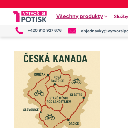
Všechny produkty
Služb
+420 910 927 676
objednavky@vytvorsipo