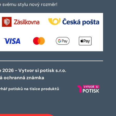
te svému stylu nový rozměr!
2026 - Vytvor si potisk s.r.o.
ná ochranná známka
rhář potisků na tisíce produktů