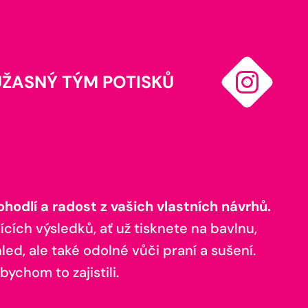
ÚŽASNÝ TÝM POTISKŮ
odlí a radost z vašich vlastních návrhů.
ících výsledků, ať už tisknete na bavlnu,
ed, ale také odolné vůči praní a sušení.
bychom to zajistili.