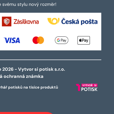
te svému stylu nový rozměr!
2026 - Vytvor si potisk s.r.o.
ná ochranná známka
rhář potisků na tisíce produktů