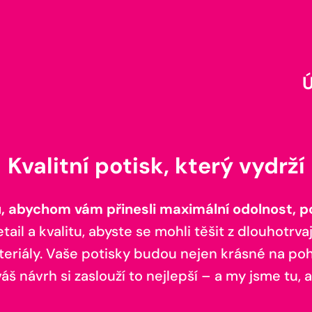
Kvalitní potisk, který vydrží
 abychom vám přinesli maximální odolnost, poh
il a kvalitu, abyste se mohli těšit z dlouhotrvaj
teriály. Vaše potisky budou nejen krásné na pohl
š návrh si zaslouží to nejlepší – a my jsme tu, a