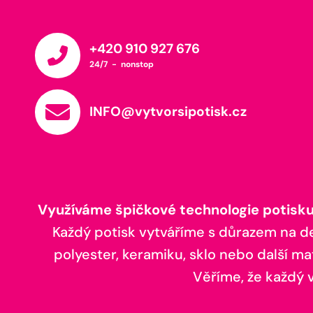
+420 910 927 676
24/7 - nonstop
INFO@vytvorsipotisk.cz
Využíváme špičkové technologie potisku,
Každý potisk vytváříme s důrazem na deta
polyester, keramiku, sklo nebo další ma
Věříme, že každý vá