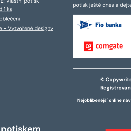
: Vlastní potisk
potisk ještě dnes a dej
d 1 ks
oblečení
ce - Vytvořené designy
© Copywrite 
Registrova
Nejoblíbenější online náv
s potiskem