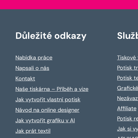
Důležité odkazy
Služ
Nabídka práce
Tiskové
Potisk t
Napsali o nás
Potisk t
Kontakt
Grafické
Naše tiskárna – Příběh a vize
Nezávaz
Jak vytvořit vlastní potisk
Affiliate
Návod na online designer
Potisk 
Jak vytvořit grafiku v AI
Jak si v
Jak prát textil