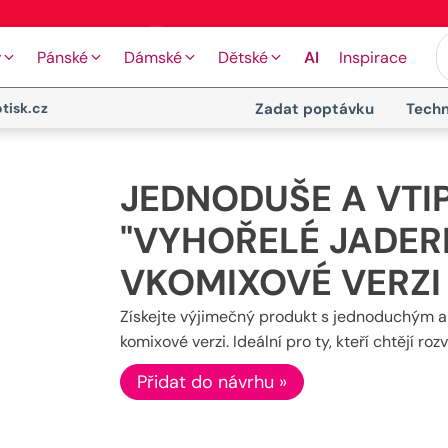
🎉 Doprava zdarma od 1999 Kč
y
Pánské
Dámské
Dětské
AI
Inspirace
tisk.cz
Zadat poptávku
Techn
JEDNODUŠE A VTI
"VYHOŘELÉ JADER
VKOMIXOVÉ VERZI
Získejte výjimečný produkt s jednoduchým 
komixové verzi. Ideální pro ty, kteří chtějí r
Přidat do návrhu »