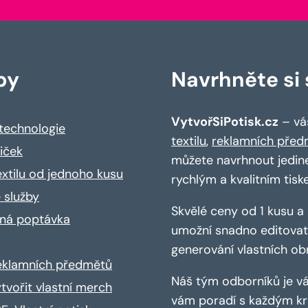
by
Navrhněte si s
VytvořSiPotisk.cz
– váš
 technologie
textilu
,
reklamních před
riček
můžete navrhnout jedin
extilu od jednoho kusu
rychlým a kvalitním tisk
 služby
Skvělé ceny od 1 kusu 
ná poptávka
umožní snadno editovat 
generování vlastních ob
reklamních předmětů
Náš tým odborníků je vá
ytvořit vlastní merch
vám poradí s každým kro