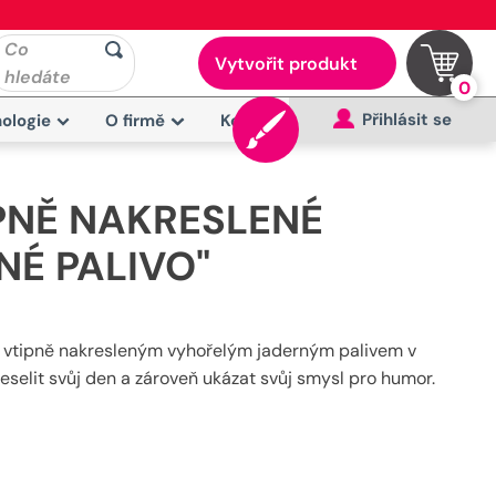
Co
Vytvořit produkt
hledáte
0
Přihlásit se
ologie
O firmě
Kontakt
PNĚ NAKRESLENÉ
NÉ PALIVO"
a vtipně nakresleným vyhořelým jaderným palivem v
ozveselit svůj den a zároveň ukázat svůj smysl pro humor.