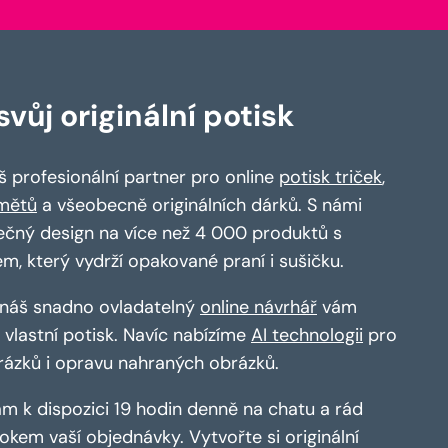
vůj originální potisk
 profesionální partner pro online
potisk triček
,
mětů
a všeobecně originálních dárků. S námi
ečný design na více než 4 000 produktů s
em, který vydrží opakované praní i sušičku.
a náš snadno ovladatelný
online návrhář
vám
vlastní potisk. Navíc nabízíme
AI technologii
pro
rázků i opravu nahraných obrázků.
m k dispozici 19 hodin denně na chatu a rád
kem vaší objednávky. Vytvořte si originální