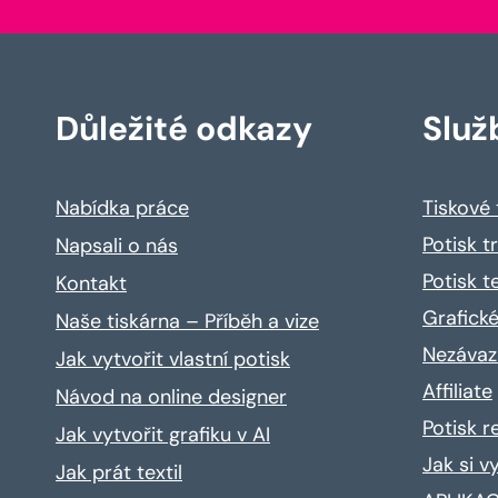
Důležité odkazy
Služ
Nabídka práce
Tiskové
Potisk t
Napsali o nás
Potisk t
Kontakt
Grafické
Naše tiskárna – Příběh a vize
Nezávaz
Jak vytvořit vlastní potisk
Affiliate
Návod na online designer
Potisk 
Jak vytvořit grafiku v AI
Jak si v
Jak prát textil