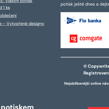
: Vlastní potisk
potisk ještě dnes a dej
d 1 ks
oblečení
ce - Vytvořené designy
© Copywrite 
Registrova
Nejoblíbenější online náv
s potiskem