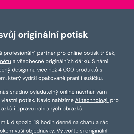
vůj originální potisk
 profesionální partner pro online
potisk triček
,
mětů
a všeobecně originálních dárků. S námi
ečný design na více než 4 000 produktů s
em, který vydrží opakované praní i sušičku.
a náš snadno ovladatelný
online návrhář
vám
vlastní potisk. Navíc nabízíme
AI technologii
pro
rázků i opravu nahraných obrázků.
m k dispozici 19 hodin denně na chatu a rád
kem vaší objednávky. Vytvořte si originální