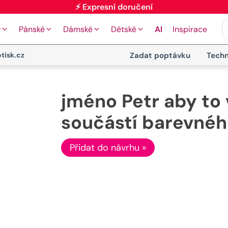
⚡ Expresní doručení
y
Pánské
Dámské
Dětské
AI
Inspirace
tisk.cz
Zadat poptávku
Techn
jméno Petr aby to 
součástí barevnéh
Přidat do návrhu »