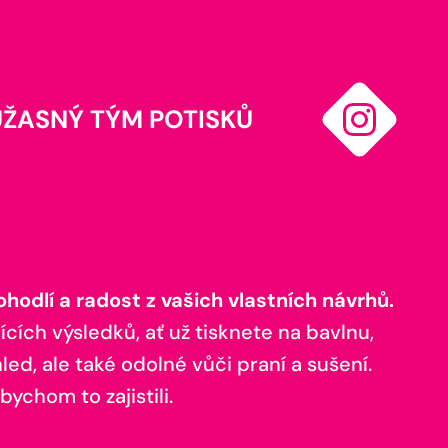
ÚŽASNÝ TÝM POTISKŮ
odlí a radost z vašich vlastních návrhů.
ících výsledků, ať už tisknete na bavlnu,
ed, ale také odolné vůči praní a sušení.
bychom to zajistili.