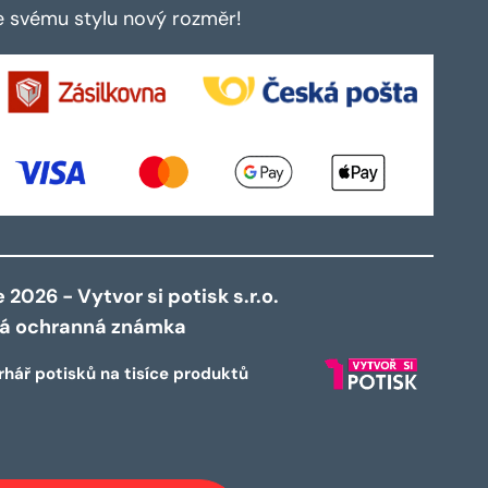
te svému stylu nový rozměr!
2026 - Vytvor si potisk s.r.o.
ná ochranná známka
rhář potisků na tisíce produktů