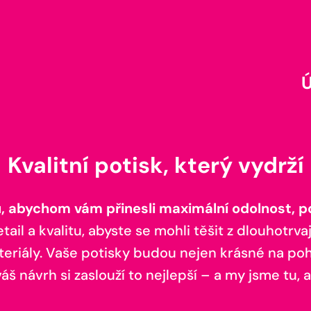
Kvalitní potisk, který vydrží
 abychom vám přinesli maximální odolnost, poh
il a kvalitu, abyste se mohli těšit z dlouhotrvaj
teriály. Vaše potisky budou nejen krásné na pohl
š návrh si zaslouží to nejlepší – a my jsme tu, a