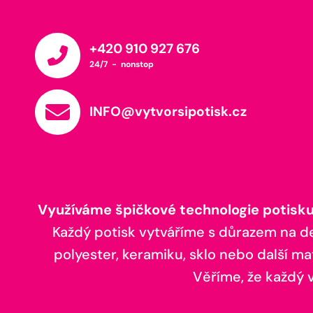
+420 910 927 676
24/7 - nonstop
INFO@vytvorsipotisk.cz
Využíváme špičkové technologie potisku,
Každý potisk vytváříme s důrazem na deta
polyester, keramiku, sklo nebo další ma
Věříme, že každý vá