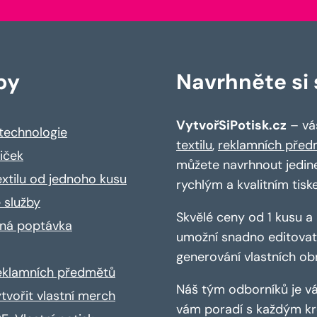
by
Navrhněte si s
VytvořSiPotisk.cz
– váš
 technologie
textilu
,
reklamních před
riček
můžete navrhnout jedin
extilu od jednoho kusu
rychlým a kvalitním tisk
 služby
Skvělé ceny od 1 kusu 
ná poptávka
umožní snadno editovat 
generování vlastních ob
reklamních předmětů
Náš tým odborníků je vá
ytvořit vlastní merch
vám poradí s každým kro