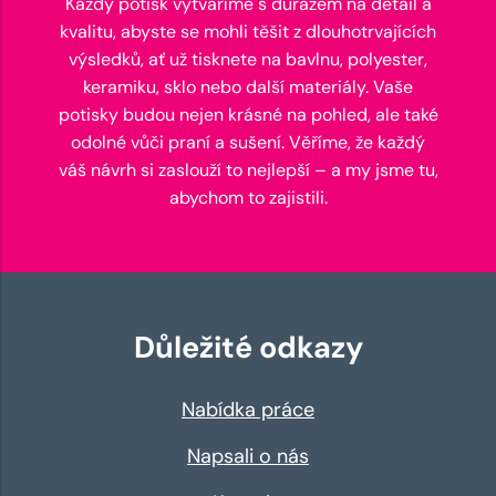
Každý potisk vytváříme s důrazem na detail a
kvalitu, abyste se mohli těšit z dlouhotrvajících
výsledků, ať už tisknete na bavlnu, polyester,
keramiku, sklo nebo další materiály. Vaše
potisky budou nejen krásné na pohled, ale také
odolné vůči praní a sušení. Věříme, že každý
váš návrh si zaslouží to nejlepší – a my jsme tu,
abychom to zajistili.
Důležité odkazy
Nabídka práce
Napsali o nás