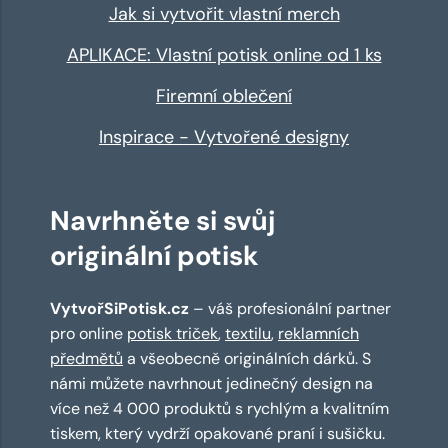
Jak si vytvořit vlastní merch
APLIKACE: Vlastní potisk online od 1 ks
Firemní oblečení
Inspirace - Vytvořené designy
Navrhněte si svůj
originální potisk
VytvořSiPotisk.cz
– váš profesionální partner
pro online
potisk triček
,
textilu
,
reklamních
předmětů
a všeobecně originálních dárků. S
námi můžete navrhnout jedinečný design na
více než 4 000 produktů s rychlým a kvalitním
tiskem, který vydrží opakované praní i sušičku.