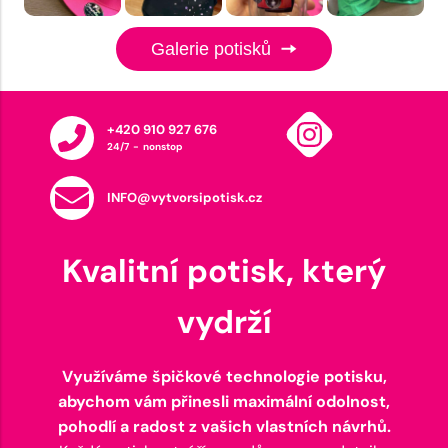
Galerie potisků
+420 910 927 676
24/7 - nonstop
INFO@vytvorsipotisk.cz
Kvalitní potisk, který
vydrží
Využíváme špičkové technologie potisku,
abychom vám přinesli maximální odolnost,
pohodlí a radost z vašich vlastních návrhů.