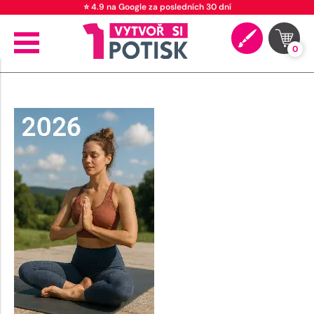
⭐ 4.9 na Google za posledních 30 dní
0