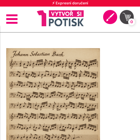
⚡ Expresní doručení
0