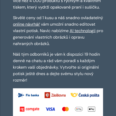
více než 4 000 produktů s rychlým a kvalitním
tiskem, který vydrží opakované praní i sušičku.
Skvělé ceny od 1 kusu a náš snadno ovladatelný
online návrhář
vám umožní snadno editovat
vlastní potisk. Navíc nabízíme
AI technologii
pro
generování vlastních obrázků i opravu
nahraných obrázků.
Náš tým odborníků je vám k dispozici 19 hodin
denně na chatu a rád vám poradí s každým
krokem vaší objednávky. Vytvořte si originální
potisk ještě dnes a dejte svému stylu nový
rozměr!