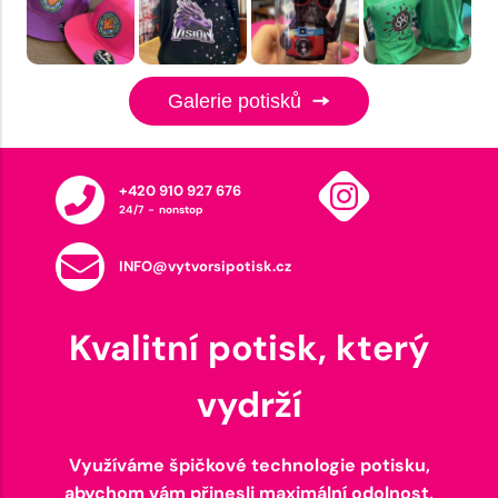
Galerie potisků
+420 910 927 676
24/7 - nonstop
INFO@vytvorsipotisk.cz
Kvalitní potisk, který
vydrží
Využíváme špičkové technologie potisku,
abychom vám přinesli maximální odolnost,