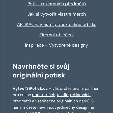
Potisk reklamních předmětů
Jak si vytvořit vlastní merch
APLIKACE: Vlastní potisk online od 1 ks
Firemní oblečení
Inspirace - Vytvořené designy
Navrhněte si svůj
originální potisk
VytvořSiPotisk.cz
– váš profesionální partner
pro online
potisk triček
,
textilu
,
reklamních
předmětů
a všeobecně originálních dárků. S
námi můžete navrhnout jedinečný design na