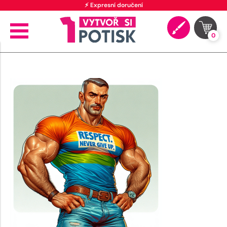
⚡ Expresní doručení
0