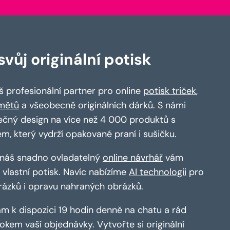
vůj originální potisk
 profesionální partner pro online
potisk triček
,
mětů
a všeobecně originálních dárků. S námi
ečný design na více než 4 000 produktů s
em, který vydrží opakované praní i sušičku.
a náš snadno ovladatelný
online návrhář
vám
vlastní potisk. Navíc nabízíme
AI technologii
pro
rázků i opravu nahraných obrázků.
m k dispozici 19 hodin denně na chatu a rád
kem vaší objednávky. Vytvořte si originální