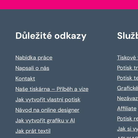
Důležité odkazy
Služ
Nabídka práce
Tiskové
Potisk t
Napsali o nás
Potisk t
Kontakt
Grafické
Naše tiskárna – Příběh a vize
Nezávaz
Jak vytvořit vlastní potisk
Affiliate
Návod na online designer
Potisk 
Jak vytvořit grafiku v AI
Jak si v
Jak prát textil