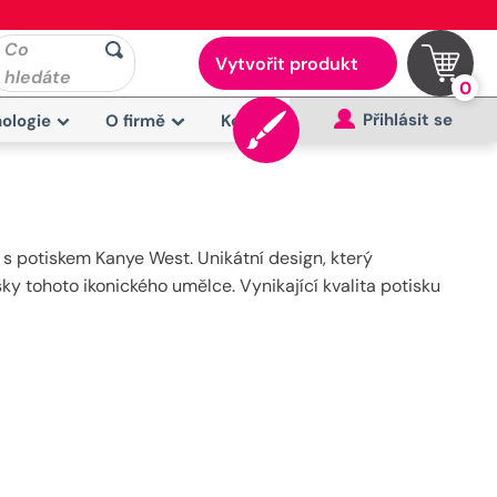
Co
Vytvořit produkt
hledáte
0
Přihlásit se
ologie
O firmě
Kontakt
 s potiskem Kanye West. Unikátní design, který
šky tohoto ikonického umělce. Vynikající kvalita potisku