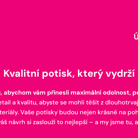
Kvalitní potisk, který vydrží
 abychom vám přinesli maximální odolnost, poh
il a kvalitu, abyste se mohli těšit z dlouhotrvaj
teriály. Vaše potisky budou nejen krásné na pohl
š návrh si zaslouží to nejlepší – a my jsme tu, a