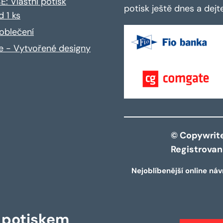
: Vlastní potisk
potisk ještě dnes a dej
d 1 ks
oblečení
ce - Vytvořené designy
© Copywrite 
Registrova
Nejoblíbenější online náv
s potiskem