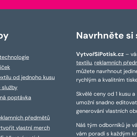
by
Navrhněte si s
VytvořSiPotisk.cz
– váš
 technologie
textilu
,
reklamních před
riček
můžete navrhnout jedin
extilu od jednoho kusu
rychlým a kvalitním tisk
 služby
Skvělé ceny od 1 kusu 
ná poptávka
umožní snadno editovat 
generování vlastních ob
reklamních předmětů
Náš tým odborníků je vá
ytvořit vlastní merch
vám poradí s každým kro