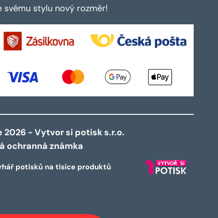
te svému stylu nový rozměr!
2026 - Vytvor si potisk s.r.o.
ná ochranná známka
rhář potisků na tisíce produktů