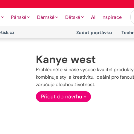
🖨️ Moderní tiskové technologie
y
Pánské
Dámské
Dětské
AI
Inspirace
tisk.cz
Zadat poptávku
Techn
Kanye west
Prohlédněte si naše vysoce kvalitní produkty
kombinuje styl a kreativitu, ideální pro fanou
zaručuje dlouhou životnost.
Přidat do návrhu »