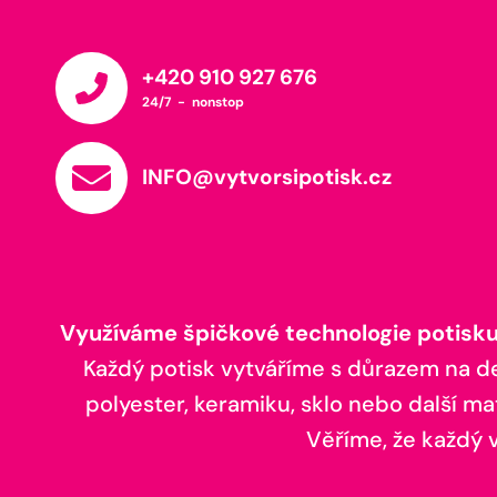
+420 910 927 676
24/7 - nonstop
INFO@vytvorsipotisk.cz
Využíváme špičkové technologie potisku,
Každý potisk vytváříme s důrazem na deta
polyester, keramiku, sklo nebo další ma
Věříme, že každý vá