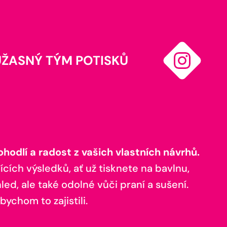
ÚŽASNÝ TÝM POTISKŮ
odlí a radost z vašich vlastních návrhů.
ících výsledků, ať už tisknete na bavlnu,
ed, ale také odolné vůči praní a sušení.
bychom to zajistili.