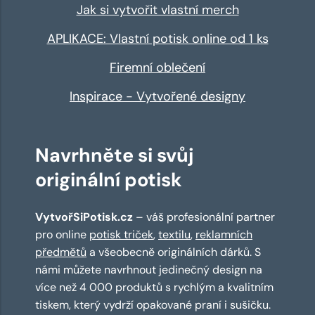
Jak si vytvořit vlastní merch
APLIKACE: Vlastní potisk online od 1 ks
Firemní oblečení
Inspirace - Vytvořené designy
Navrhněte si svůj
originální potisk
VytvořSiPotisk.cz
– váš profesionální partner
pro online
potisk triček
,
textilu
,
reklamních
předmětů
a všeobecně originálních dárků. S
námi můžete navrhnout jedinečný design na
více než 4 000 produktů s rychlým a kvalitním
tiskem, který vydrží opakované praní i sušičku.