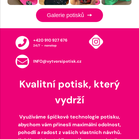
Galerie potisků
+420 910 927 676
24/7 - nonstop
INFO@vytvorsipotisk.cz
Kvalitní potisk, který
vydrží
Využíváme špičkové technologie potisku,
abychom vám přinesli maximální odolnost,
pohodlí a radost z vašich vlastních návrhů.