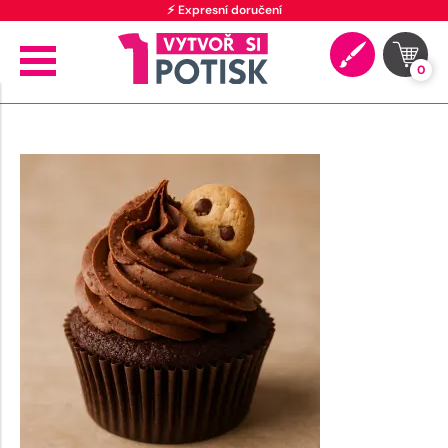
⚡ Expresní doručení
0