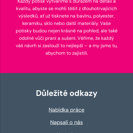
Každý potisk vytváříme s důrazem na detail a
kvalitu, abyste se mohli těšit z dlouhotrvajících
výsledků, ať už tisknete na bavlnu, polyester,
keramiku, sklo nebo další materiály. Vaše
potisky budou nejen krásné na pohled, ale také
odolné vůči praní a sušení. Věříme, že každý
váš návrh si zaslouží to nejlepší – a my jsme tu,
abychom to zajistili.
Důležité odkazy
Nabídka práce
Napsali o nás