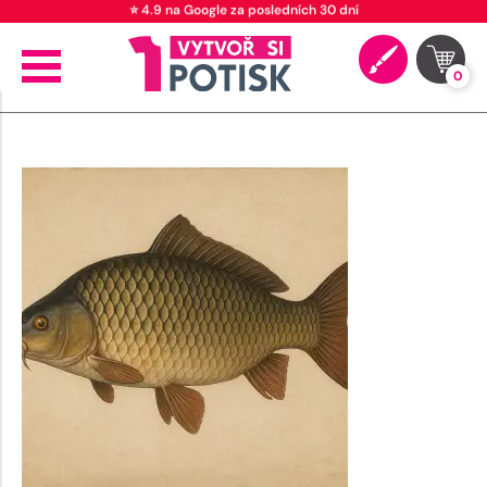
⭐ 4.9 na Google za posledních 30 dní
0