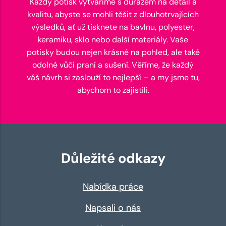
Každý potisk vytváříme s důrazem na detail a
kvalitu, abyste se mohli těšit z dlouhotrvajících
výsledků, ať už tisknete na bavlnu, polyester,
keramiku, sklo nebo další materiály. Vaše
potisky budou nejen krásné na pohled, ale také
odolné vůči praní a sušení. Věříme, že každý
váš návrh si zaslouží to nejlepší – a my jsme tu,
abychom to zajistili.
Důležité odkazy
Nabídka práce
Napsali o nás