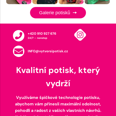
Galerie potisků
+420 910 927 676
24/7 - nonstop
INFO@vytvorsipotisk.cz
Kvalitní potisk, který
vydrží
Využíváme špičkové technologie potisku,
abychom vám přinesli maximální odolnost,
pohodlí a radost z vašich vlastních návrhů.