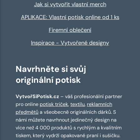
Jak si vytvořit vlastní merch
APLIKACE: Vlastní potisk online od 1 ks
Firemní oblečení
Inspirace - Vytvořené designy
Navrhněte si svůj
originální potisk
VytvořSiPotisk.cz
– váš profesionální partner
pro online
potisk triček
,
textilu
,
reklamních
předmětů
a všeobecně originálních dárků. S
námi můžete navrhnout jedinečný design na
více než 4 000 produktů s rychlým a kvalitním
tiskem, který vydrží opakované praní i sušičku.