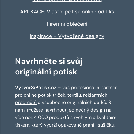
APLIKACE: Vlastní potisk online od 1 ks
Firemní oblečení
Inspirace - Vytvořené designy
Navrhněte si svůj
originální potisk
VytvořSiPotisk.cz
– váš profesionální partner
pro online
potisk triček
,
textilu
,
reklamních
předmětů
a všeobecně originálních dárků. S
námi můžete navrhnout jedinečný design na
více než 4 000 produktů s rychlým a kvalitním
tiskem, který vydrží opakované praní i sušičku.