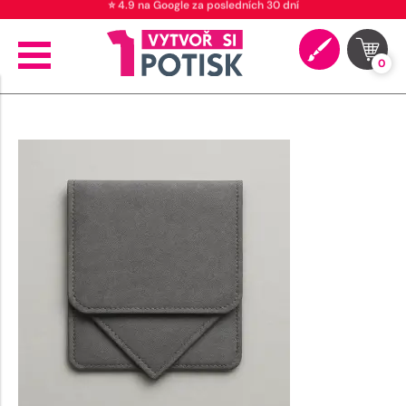
⭐ 4.9 na Google za posledních 30 dní
0