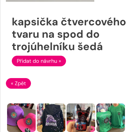
kapsička čtvercového
tvaru na spod do
trojúhelníku šedá
Přidat do návrhu »
« Zpět