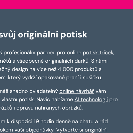
vůj originální potisk
 profesionální partner pro online
potisk triček
,
mětů
a všeobecně originálních dárků. S námi
ečný design na více než 4 000 produktů s
em, který vydrží opakované praní i sušičku.
a náš snadno ovladatelný
online návrhář
vám
vlastní potisk. Navíc nabízíme
AI technologii
pro
rázků i opravu nahraných obrázků.
m k dispozici 19 hodin denně na chatu a rád
kem vaší objednávky. Vytvořte si originální