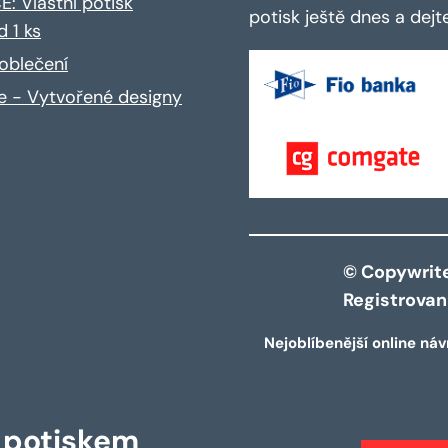
: Vlastní potisk
potisk ještě dnes a dej
d 1 ks
oblečení
ce - Vytvořené designy
© Copywrite 
Registrova
Nejoblíbenější online náv
s potiskem