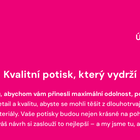
Kvalitní potisk, který vydrží
 abychom vám přinesli maximální odolnost, poh
il a kvalitu, abyste se mohli těšit z dlouhotrvaj
teriály. Vaše potisky budou nejen krásné na pohl
š návrh si zaslouží to nejlepší – a my jsme tu, a