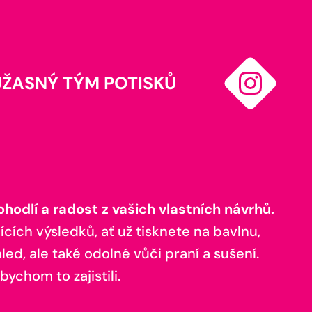
ÚŽASNÝ TÝM POTISKŮ
odlí a radost z vašich vlastních návrhů.
ících výsledků, ať už tisknete na bavlnu,
ed, ale také odolné vůči praní a sušení.
bychom to zajistili.