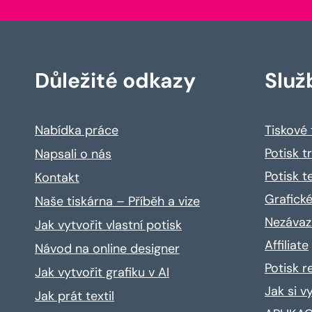
Důležité odkazy
Služ
Nabídka práce
Tiskové
Potisk t
Napsali o nás
Potisk t
Kontakt
Grafické
Naše tiskárna – Příběh a vize
Nezávaz
Jak vytvořit vlastní potisk
Affiliate
Návod na online designer
Potisk 
Jak vytvořit grafiku v AI
Jak si v
Jak prát textil