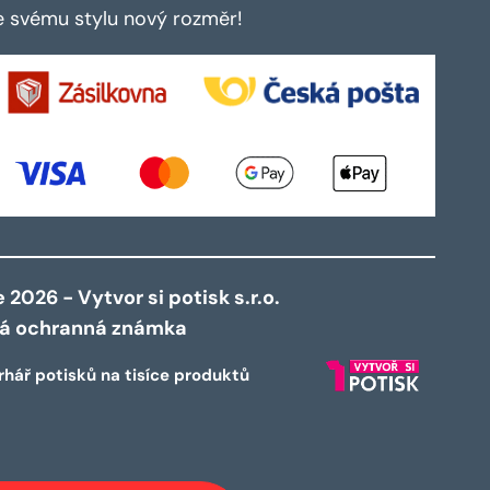
te svému stylu nový rozměr!
2026 - Vytvor si potisk s.r.o.
ná ochranná známka
rhář potisků na tisíce produktů