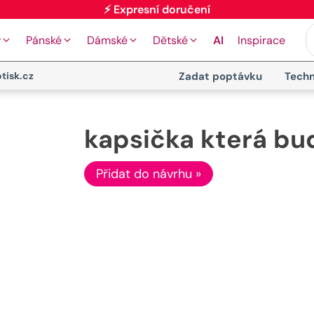
y
Pánské
Dámské
Dětské
AI
Inspirace
tisk.cz
Zadat poptávku
Techn
kapsička která bud
Přidat do návrhu »