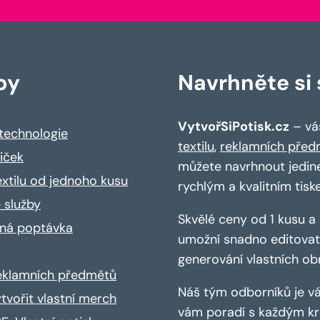
by
Navrhněte si s
VytvořSiPotisk.cz
– váš
 technologie
textilu
,
reklamních před
riček
můžete navrhnout jedin
extilu od jednoho kusu
rychlým a kvalitním tisk
 služby
Skvělé ceny od 1 kusu 
ná poptávka
umožní snadno editovat 
generování vlastních ob
reklamních předmětů
Náš tým odborníků je vá
ytvořit vlastní merch
vám poradí s každým kro