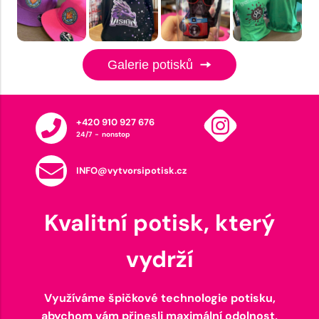
Galerie potisků
+420 910 927 676
24/7 - nonstop
INFO@vytvorsipotisk.cz
Kvalitní potisk, který
vydrží
Využíváme špičkové technologie potisku,
abychom vám přinesli maximální odolnost,