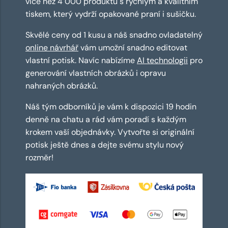
více než 4 000 produktů s rychlým a kvalitním
tiskem, který vydrží opakované praní i sušičku.
Skvělé ceny od 1 kusu a náš snadno ovladatelný
online návrhář
vám umožní snadno editovat
vlastní potisk. Navíc nabízíme
AI technologii
pro
generování vlastních obrázků i opravu
nahraných obrázků.
Náš tým odborníků je vám k dispozici 19 hodin
denně na chatu a rád vám poradí s každým
krokem vaší objednávky. Vytvořte si originální
potisk ještě dnes a dejte svému stylu nový
rozměr!