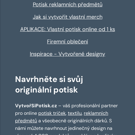
Potisk reklamních předmětů
Jak si vytvořit vlastní merch
APLIKACE: Vlastní potisk online od 1 ks
Firemní oblečení
Inspirace - Vytvořené designy
Navrhněte si svůj
originální potisk
VytvořSiPotisk.cz
– váš profesionální partner
pro online
potisk triček
,
textilu
,
reklamních
předmětů
a všeobecně originálních dárků. S
námi můžete navrhnout jedinečný design na