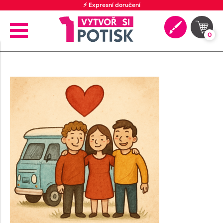
⚡ Expresní doručení
0