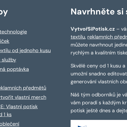
by
Navrhněte si s
VytvořSiPotisk.cz
– váš
 technologie
textilu
,
reklamních před
riček
můžete navrhnout jedin
extilu od jednoho kusu
rychlým a kvalitním tisk
 služby
Skvělé ceny od 1 kusu 
ná poptávka
umožní snadno editovat 
generování vlastních ob
reklamních předmětů
Náš tým odborníků je vá
ytvořit vlastní merch
vám poradí s každým kro
: Vlastní potisk
potisk ještě dnes a dej
d 1 ks
oblečení