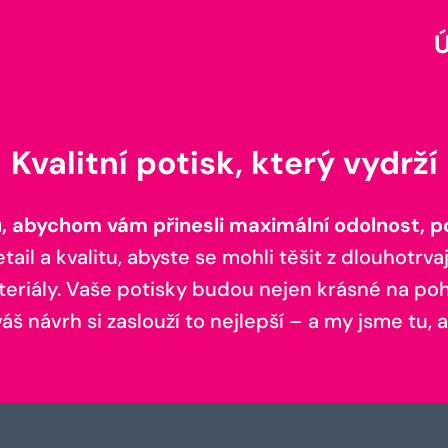
Kvalitní potisk, který vydrží
 abychom vám přinesli maximální odolnost, poh
il a kvalitu, abyste se mohli těšit z dlouhotrvaj
teriály. Vaše potisky budou nejen krásné na pohl
š návrh si zaslouží to nejlepší – a my jsme tu, a