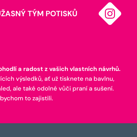
ÚŽASNÝ TÝM POTISKŮ
odlí a radost z vašich vlastních návrhů.
ících výsledků, ať už tisknete na bavlnu,
ed, ale také odolné vůči praní a sušení.
bychom to zajistili.