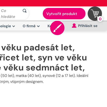
Co
Vytvořit produkt
hledáte
0
Přihlásit se
ologie
O firmě
Kontakt
 věku padesát let,
icet let, syn ve věku
e věku sedmnáct let,
0 let), matka (40 let), synové (12 a 17 let). Ideální
ečným, vtipným designem.