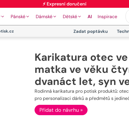
⚡ Expresní doručení
y
Pánské
Dámské
Dětské
AI
Inspirace
tisk.cz
Zadat poptávku
Techn
Karikatura otec ve
matka ve věku čtyř
dvanáct let, syn v
Rodinná karikatura pro potisk produktů: otec (5
pro personalizaci dárků a předmětů s jedin
Přidat do návrhu »