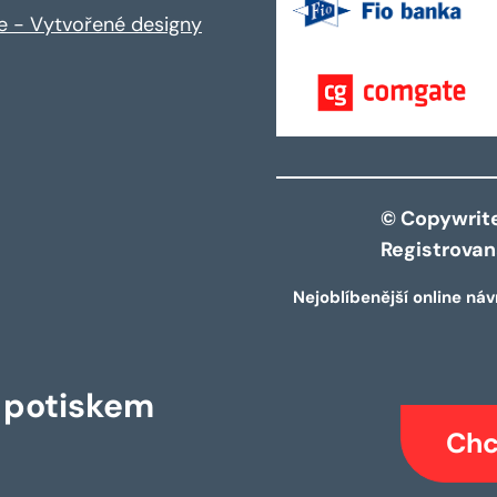
ce - Vytvořené designy
© Copywrite 
Registrova
Nejoblíbenější online náv
s potiskem
Chc