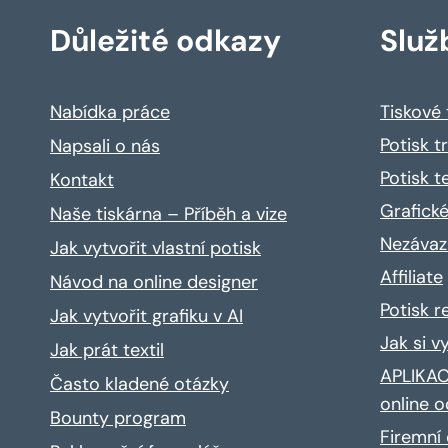
Důležité odkazy
Služ
Nabídka práce
Tiskové
Potisk t
Napsali o nás
Potisk t
Kontakt
Grafické
Naše tiskárna – Příběh a vize
Nezávaz
Jak vytvořit vlastní potisk
Affiliate
Návod na online designer
Potisk 
Jak vytvořit grafiku v AI
Jak si v
Jak prát textil
APLIKACE
Často kladené otázky
online o
Bounty program
Firemní 