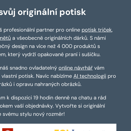
vůj originální potisk
 profesionální partner pro online
potisk triček
,
mětů
a všeobecně originálních dárků. S námi
ečný design na více než 4 000 produktů s
em, který vydrží opakované praní i sušičku.
a náš snadno ovladatelný
online návrhář
vám
vlastní potisk. Navíc nabízíme
AI technologii
pro
rázků i opravu nahraných obrázků.
m k dispozici 19 hodin denně na chatu a rád
kem vaší objednávky. Vytvořte si originální
te svému stylu nový rozměr!