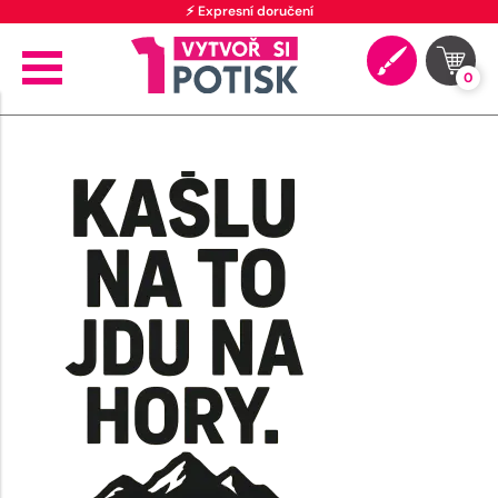
⚡ Expresní doručení
0