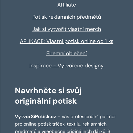
Affiliate
Potisk reklamních předmětů
Jak si vytvořit vlastní merch
APLIKACE: Vlastní potisk online od 1 ks
Firemní oblečení
Inspirace - Vytvořené designy
Navrhněte si svůj
originální potisk
VytvořSiPotisk.cz
– váš profesionální partner
pro online
potisk triček
,
textilu
,
reklamních
předmětů
a všeobecně originálních dárků. S