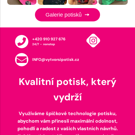
Galerie potisků
+420 910 927 676
24/7 - nonstop
INFO@vytvorsipotisk.cz
Kvalitní potisk, který
vydrží
Využíváme špičkové technologie potisku,
abychom vám přinesli maximální odolnost,
pohodlí a radost z vašich vlastních návrhů.