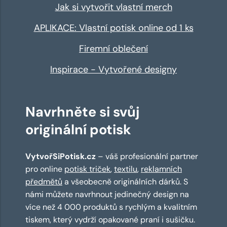
Jak si vytvořit vlastní merch
APLIKACE: Vlastní potisk online od 1 ks
Firemní oblečení
Inspirace - Vytvořené designy
Navrhněte si svůj
originální potisk
VytvořSiPotisk.cz
– váš profesionální partner
pro online
potisk triček
,
textilu
,
reklamních
předmětů
a všeobecně originálních dárků. S
námi můžete navrhnout jedinečný design na
více než 4 000 produktů s rychlým a kvalitním
tiskem, který vydrží opakované praní i sušičku.