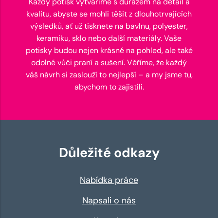
Každý potisk vytváříme s důrazem na detail a
kvalitu, abyste se mohli těšit z dlouhotrvajících
výsledků, ať už tisknete na bavlnu, polyester,
keramiku, sklo nebo další materiály. Vaše
potisky budou nejen krásné na pohled, ale také
odolné vůči praní a sušení. Věříme, že každý
váš návrh si zaslouží to nejlepší – a my jsme tu,
abychom to zajistili.
Důležité odkazy
Nabídka práce
Napsali o nás