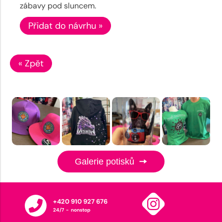
zábavy pod sluncem.
Přidat do návrhu »
« Zpět
Galerie potisků
+420 910 927 676
24/7 - nonstop