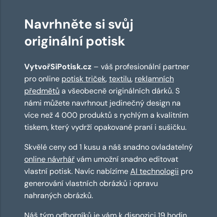
Navrhněte si svůj
originální potisk
VytvořSiPotisk.cz
– váš profesionální partner
pro online
potisk triček
,
textilu
,
reklamních
předmětů
a všeobecně originálních dárků. S
námi můžete navrhnout jedinečný design na
více než 4 000 produktů s rychlým a kvalitním
tiskem, který vydrží opakované praní i sušičku.
Skvělé ceny od 1 kusu a náš snadno ovladatelný
online návrhář
vám umožní snadno editovat
vlastní potisk. Navíc nabízíme
AI technologii
pro
generování vlastních obrázků i opravu
nahraných obrázků.
Náš tým odborníků je vám k dispozici 19 hodin