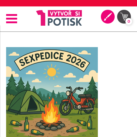
🖨️ Moderní tiskové technologie
0