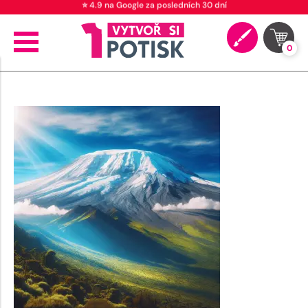
⭐ 4.9 na Google za posledních 30 dní
0