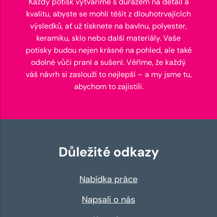
Každý potisk vytváříme s důrazem na detail a
kvalitu, abyste se mohli těšit z dlouhotrvajících
výsledků, ať už tisknete na bavlnu, polyester,
keramiku, sklo nebo další materiály. Vaše
potisky budou nejen krásné na pohled, ale také
odolné vůči praní a sušení. Věříme, že každý
váš návrh si zaslouží to nejlepší – a my jsme tu,
abychom to zajistili.
Důležité odkazy
Nabídka práce
Napsali o nás