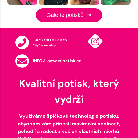
Galerie potisků
+420 910 927 676
24/7 - nonstop
INFO@vytvorsipotisk.cz
Kvalitní potisk, který
vydrží
Využíváme špičkové technologie potisku,
abychom vám přinesli maximální odolnost,
pohodlí a radost z vašich vlastních návrhů.