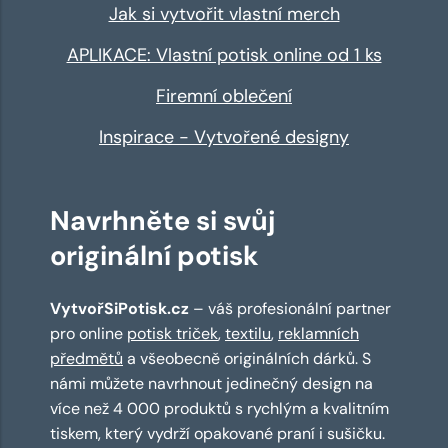
Jak si vytvořit vlastní merch
APLIKACE: Vlastní potisk online od 1 ks
Firemní oblečení
Inspirace - Vytvořené designy
Navrhněte si svůj
originální potisk
VytvořSiPotisk.cz
– váš profesionální partner
pro online
potisk triček
,
textilu
,
reklamních
předmětů
a všeobecně originálních dárků. S
námi můžete navrhnout jedinečný design na
více než 4 000 produktů s rychlým a kvalitním
tiskem, který vydrží opakované praní i sušičku.