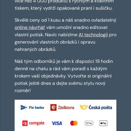
více než 4 000 produktů s rychlým a kvalitním
tiskem, který vydrží opakované praní i sušičku.
Skvělé ceny od 1 kusu a náš snadno ovladatelný
online návrhář
vám umožní snadno editovat
vlastní potisk. Navíc nabízíme
AI technologii
pro
generování vlastních obrázků i opravu
nahraných obrázků.
Náš tým odborníků je vám k dispozici 19 hodin
denně na chatu a rád vám poradí s každým
krokem vaší objednávky. Vytvořte si originální
potisk ještě dnes a dejte svému stylu nový
rozměr!