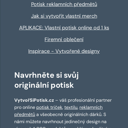
Potisk reklamních předmětů
Jak si vytvořit vlastní merch
APLIKACE: Vlastní potisk online od 1 ks
Firemní oblečení
Inspirace - Vytvořené designy
Navrhněte si svůj
originální potisk
VytvořSiPotisk.cz
– váš profesionální partner
pro online
potisk triček
,
textilu
,
reklamních
předmětů
a všeobecně originálních dárků. S
námi můžete navrhnout jedinečný design na