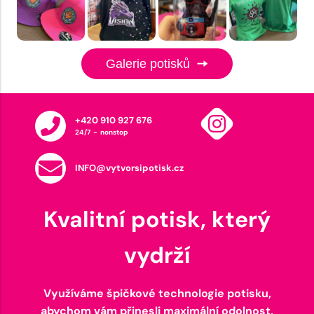
Galerie potisků
+420 910 927 676
24/7 - nonstop
INFO@vytvorsipotisk.cz
Kvalitní potisk, který
vydrží
Využíváme špičkové technologie potisku,
abychom vám přinesli maximální odolnost,