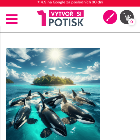
⭐ 4.9 na Google za posledních 30 dní
0