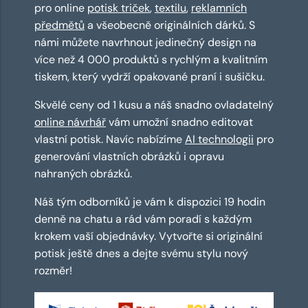
pro online
potisk triček
,
textilu
,
reklamních
předmětů
a všeobecně originálních dárků. S
námi můžete navrhnout jedinečný design na
více než 4 000 produktů s rychlým a kvalitním
tiskem, který vydrží opakované praní i sušičku.
Skvělé ceny od 1 kusu a náš snadno ovladatelný
online návrhář
vám umožní snadno editovat
vlastní potisk. Navíc nabízíme
AI technologii
pro
generování vlastních obrázků i opravu
nahraných obrázků.
Náš tým odborníků je vám k dispozici 19 hodin
denně na chatu a rád vám poradí s každým
krokem vaší objednávky. Vytvořte si originální
potisk ještě dnes a dejte svému stylu nový
rozměr!