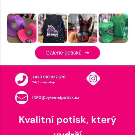
Galerie potisků
+420 910 927 676
24/7 - nonstop
INFO@vytvorsipotisk.cz
Kvalitní potisk, který
vydrží