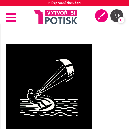
⚡ Expresní doručení
0