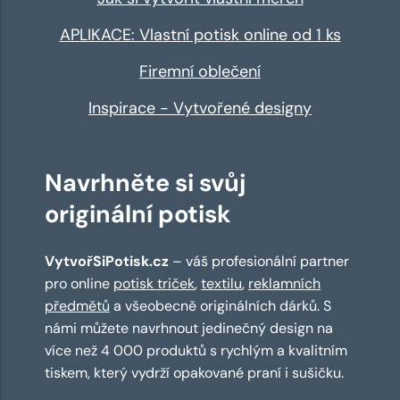
APLIKACE: Vlastní potisk online od 1 ks
Firemní oblečení
Inspirace - Vytvořené designy
Navrhněte si svůj
originální potisk
VytvořSiPotisk.cz
– váš profesionální partner
pro online
potisk triček
,
textilu
,
reklamních
předmětů
a všeobecně originálních dárků. S
námi můžete navrhnout jedinečný design na
více než 4 000 produktů s rychlým a kvalitním
tiskem, který vydrží opakované praní i sušičku.