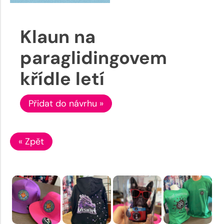
Klaun na
paraglidingovem
křídle letí
Přidat do návrhu »
« Zpět