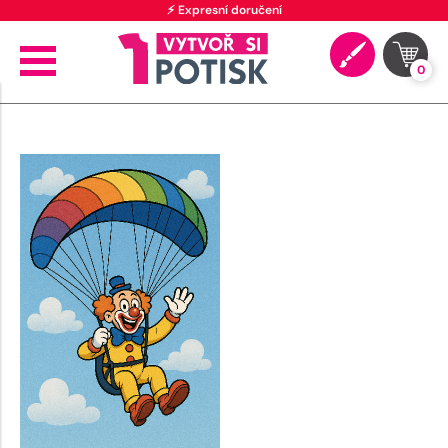
⚡ Expresní doručení
0