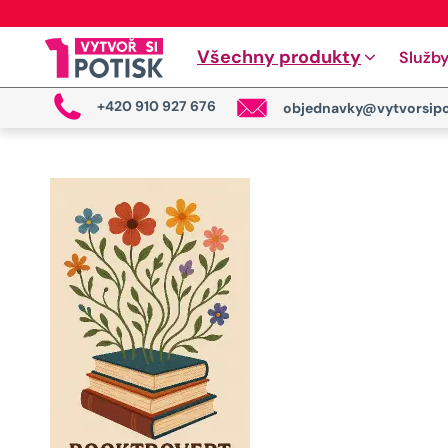
Všechny produkty
Služb
+420 910 927 676
objednavky@vytvorsipo