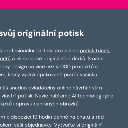
vůj originální potisk
 profesionální partner pro online
potisk triček
,
mětů
a všeobecně originálních dárků. S námi
ečný design na více než 4 000 produktů s
em, který vydrží opakované praní i sušičku.
a náš snadno ovladatelný
online návrhář
vám
vlastní potisk. Navíc nabízíme
AI technologii
pro
rázků i opravu nahraných obrázků.
m k dispozici 19 hodin denně na chatu a rád
kem vaší objednávky. Vytvořte si originální