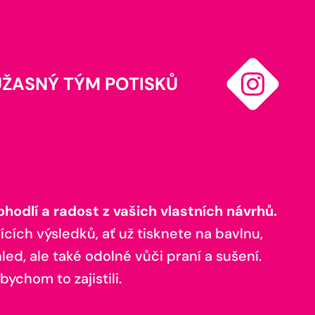
ÚŽASNÝ TÝM POTISKŮ
odlí a radost z vašich vlastních návrhů.
ících výsledků, ať už tisknete na bavlnu,
ed, ale také odolné vůči praní a sušení.
bychom to zajistili.