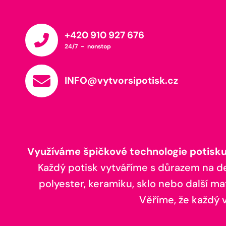
+420 910 927 676
24/7 - nonstop
INFO@vytvorsipotisk.cz
Využíváme špičkové technologie potisku,
Každý potisk vytváříme s důrazem na deta
polyester, keramiku, sklo nebo další ma
Věříme, že každý vá