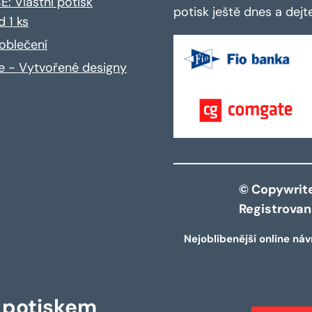
: Vlastní potisk
potisk ještě dnes a dej
d 1 ks
oblečení
ce - Vytvořené designy
© Copywrite 
Registrova
Nejoblíbenější online náv
s potiskem