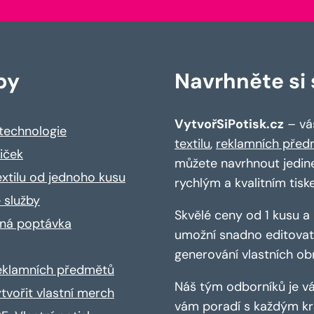
by
Navrhněte si s
VytvořSiPotisk.cz
– váš
 technologie
textilu
,
reklamních před
riček
můžete navrhnout jedin
extilu od jednoho kusu
rychlým a kvalitním tisk
 služby
Skvělé ceny od 1 kusu 
ná poptávka
umožní snadno editovat 
generování vlastních ob
reklamních předmětů
Náš tým odborníků je vá
ytvořit vlastní merch
vám poradí s každým kro