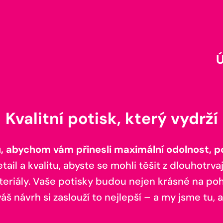
Kvalitní potisk, který vydrží
 abychom vám přinesli maximální odolnost, poh
il a kvalitu, abyste se mohli těšit z dlouhotrvaj
teriály. Vaše potisky budou nejen krásné na pohl
š návrh si zaslouží to nejlepší – a my jsme tu, a