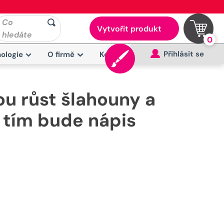
Co
Vytvořit produkt
hledáte
0
Přihlásit se
ologie
O firmě
Kontakt
ou růst šlahouny a
 tím bude nápis