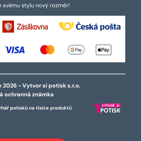
te svému stylu nový rozměr!
2026 - Vytvor si potisk s.r.o.
ná ochranná známka
rhář potisků na tisíce produktů