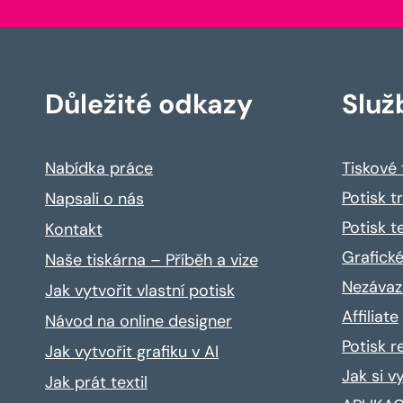
Důležité odkazy
Služ
Nabídka práce
Tiskové
Potisk t
Napsali o nás
Potisk t
Kontakt
Grafické
Naše tiskárna – Příběh a vize
Nezávaz
Jak vytvořit vlastní potisk
Affiliate
Návod na online designer
Potisk 
Jak vytvořit grafiku v AI
Jak si v
Jak prát textil