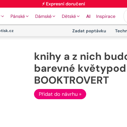
⚡ Expresní doručení
y
Pánské
Dámské
Dětské
AI
Inspirace
tisk.cz
Zadat poptávku
Techn
knihy a z nich bud
barevné květypod
BOOKTROVERT
Přidat do návrhu »