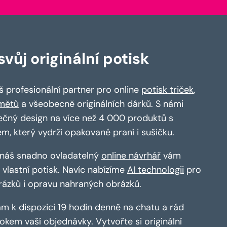
vůj originální potisk
 profesionální partner pro online
potisk triček
,
mětů
a všeobecně originálních dárků. S námi
ečný design na více než 4 000 produktů s
em, který vydrží opakované praní i sušičku.
a náš snadno ovladatelný
online návrhář
vám
vlastní potisk. Navíc nabízíme
AI technologii
pro
rázků i opravu nahraných obrázků.
m k dispozici 19 hodin denně na chatu a rád
kem vaší objednávky. Vytvořte si originální