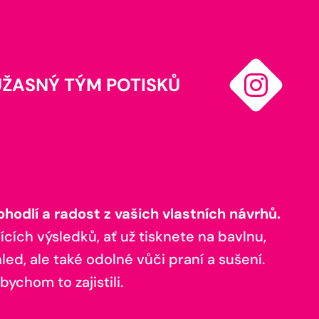
ÚŽASNÝ TÝM POTISKŮ
odlí a radost z vašich vlastních návrhů.
ících výsledků, ať už tisknete na bavlnu,
ed, ale také odolné vůči praní a sušení.
bychom to zajistili.