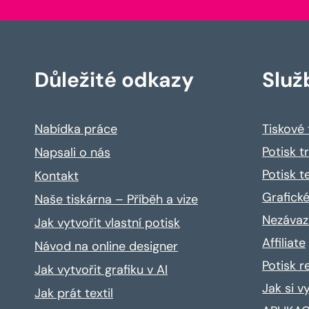
Důležité odkazy
Služ
Nabídka práce
Tiskové
Potisk t
Napsali o nás
Potisk t
Kontakt
Grafické
Naše tiskárna – Příběh a vize
Nezávaz
Jak vytvořit vlastní potisk
Affiliate
Návod na online designer
Potisk 
Jak vytvořit grafiku v AI
Jak si v
Jak prát textil