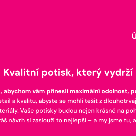
Kvalitní potisk, který vydrží
 abychom vám přinesli maximální odolnost, poh
il a kvalitu, abyste se mohli těšit z dlouhotrvaj
teriály. Vaše potisky budou nejen krásné na pohl
š návrh si zaslouží to nejlepší – a my jsme tu, a