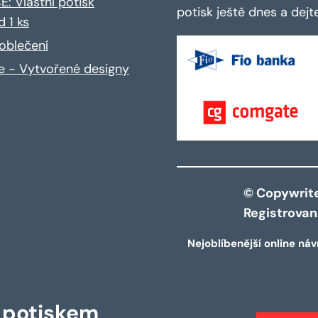
: Vlastní potisk
potisk ještě dnes a dej
d 1 ks
oblečení
ce - Vytvořené designy
© Copywrite 
Registrova
Nejoblíbenější online náv
s potiskem