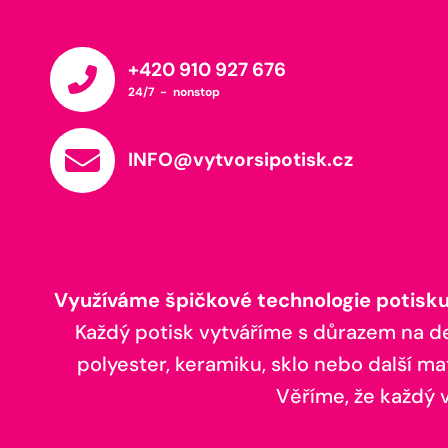
+420 910 927 676
24/7 - nonstop
INFO@vytvorsipotisk.cz
Využíváme špičkové technologie potisku,
Každý potisk vytváříme s důrazem na deta
polyester, keramiku, sklo nebo další ma
Věříme, že každý vá