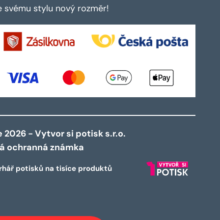
te svému stylu nový rozměr!
2026 - Vytvor si potisk s.r.o.
ná ochranná známka
rhář potisků na tisíce produktů