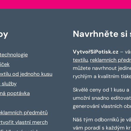
by
Navrhněte si s
VytvořSiPotisk.cz
– váš
 technologie
textilu
,
reklamních před
riček
můžete navrhnout jedin
extilu od jednoho kusu
rychlým a kvalitním tisk
 služby
Skvělé ceny od 1 kusu 
ná poptávka
umožní snadno editovat 
generování vlastních ob
reklamních předmětů
Náš tým odborníků je vá
ytvořit vlastní merch
vám poradí s každým kro