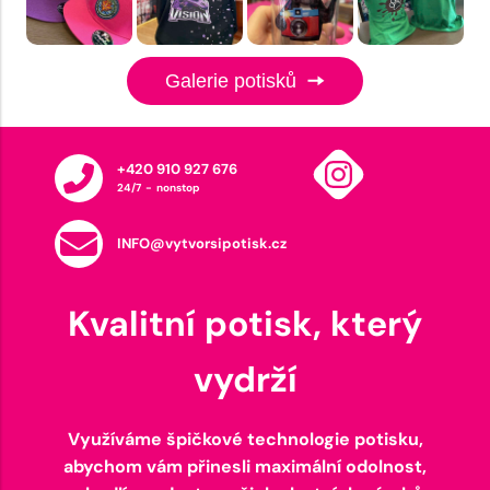
Galerie potisků
+420 910 927 676
24/7 - nonstop
INFO@vytvorsipotisk.cz
Kvalitní potisk, který
vydrží
Využíváme špičkové technologie potisku,
abychom vám přinesli maximální odolnost,