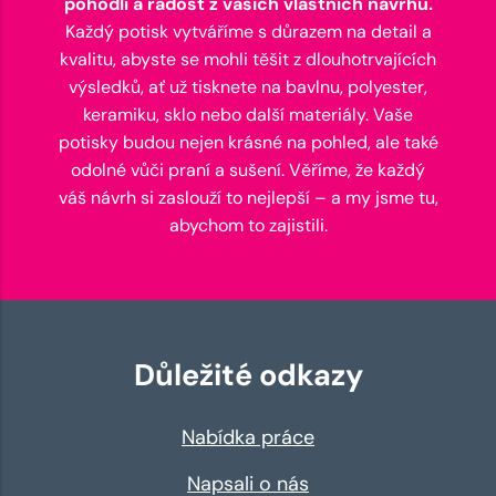
pohodlí a radost z vašich vlastních návrhů.
Každý potisk vytváříme s důrazem na detail a
kvalitu, abyste se mohli těšit z dlouhotrvajících
výsledků, ať už tisknete na bavlnu, polyester,
keramiku, sklo nebo další materiály. Vaše
potisky budou nejen krásné na pohled, ale také
odolné vůči praní a sušení. Věříme, že každý
váš návrh si zaslouží to nejlepší – a my jsme tu,
abychom to zajistili.
Důležité odkazy
Nabídka práce
Napsali o nás