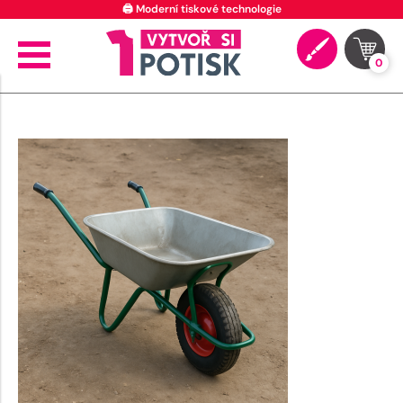
🖨️ Moderní tiskové technologie
0