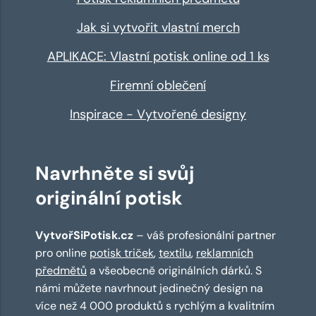
Jak si vytvořit vlastní merch
APLIKACE: Vlastní potisk online od 1 ks
Firemní oblečení
Inspirace - Vytvořené designy
Navrhněte si svůj
originální potisk
VytvořSiPotisk.cz
– váš profesionální partner
pro online
potisk triček
,
textilu
,
reklamních
předmětů
a všeobecně originálních dárků. S
námi můžete navrhnout jedinečný design na
více než 4 000 produktů s rychlým a kvalitním