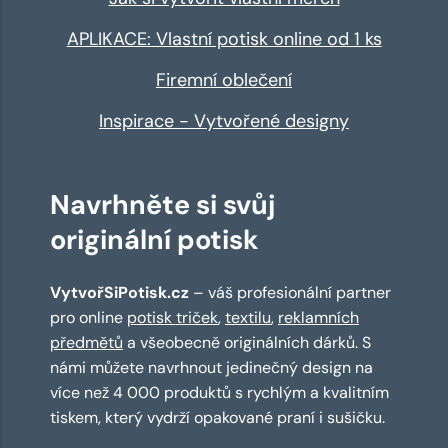
APLIKACE: Vlastní potisk online od 1 ks
Firemní oblečení
Inspirace - Vytvořené designy
Navrhněte si svůj
originální potisk
VytvořSiPotisk.cz
– váš profesionální partner
pro online
potisk triček
,
textilu
,
reklamních
předmětů
a všeobecně originálních dárků. S
námi můžete navrhnout jedinečný design na
více než 4 000 produktů s rychlým a kvalitním
tiskem, který vydrží opakované praní i sušičku.