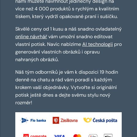
námi můžete navrhnout jedinečný design na
více než 4 000 produktů s rychlým a kvalitním
tiskem, který vydrží opakované praní i sušičku.
Skvělé ceny od 1 kusu a náš snadno ovladatelný
online návrhář
vám umožní snadno editovat
vlastní potisk. Navíc nabízíme
AI technologii
pro
generování vlastních obrázků i opravu
nahraných obrázků.
Náš tým odborníků je vám k dispozici 19 hodin
denně na chatu a rád vám poradí s každým
krokem vaší objednávky. Vytvořte si originální
potisk ještě dnes a dejte svému stylu nový
rozměr!