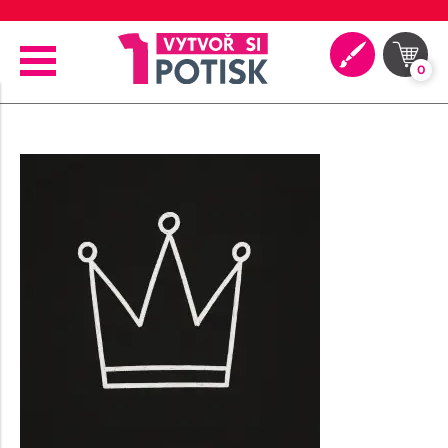
⭐ 4.9 na Google za posledních 30 dní
0