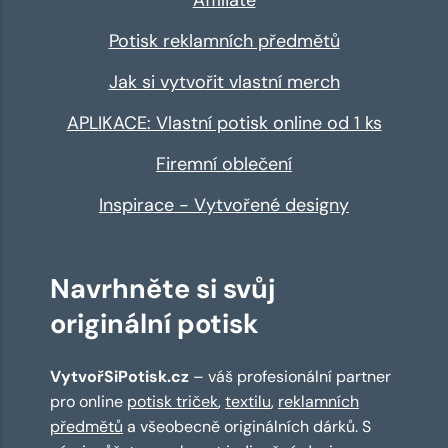
Potisk reklamních předmětů
Jak si vytvořit vlastní merch
APLIKACE: Vlastní potisk online od 1 ks
Firemní oblečení
Inspirace - Vytvořené designy
Navrhněte si svůj
originální potisk
VytvořSiPotisk.cz
– váš profesionální partner
pro online
potisk triček
,
textilu
,
reklamních
předmětů
a všeobecně originálních dárků. S