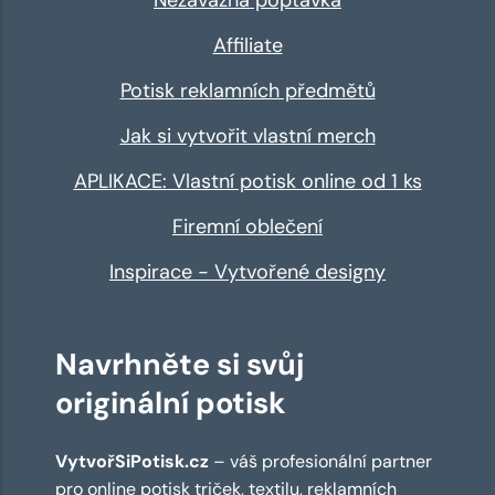
Affiliate
Potisk reklamních předmětů
Jak si vytvořit vlastní merch
APLIKACE: Vlastní potisk online od 1 ks
Firemní oblečení
Inspirace - Vytvořené designy
Navrhněte si svůj
originální potisk
VytvořSiPotisk.cz
– váš profesionální partner
pro online
potisk triček
,
textilu
,
reklamních