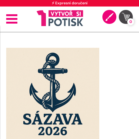
⚡ Expresní doručení
0