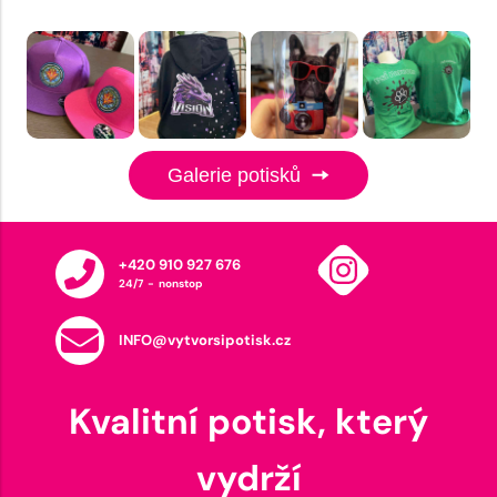
Galerie potisků
+420 910 927 676
24/7 - nonstop
INFO@vytvorsipotisk.cz
Kvalitní potisk, který
vydrží